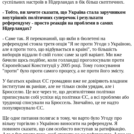
суспільних настроїв в Нідерландах в бік більш скептичних.
- Тобто, ви хочете сказати, що Україна стала заручником
внутрішніх політичних суперечок і результати
референдуму - просто реакція на проблеми в самих
Нідерландах?
- Саме так. Я переконаний, що якби в бюлетені на
референдумі стояла третя опція "Я не проти Угоди з Україною,
але я проти того, що відбувається в країні", то більшість
виборців віддали б свій голос саме за цей варіант. Ми вже
бачили щось подібне, коли голландці проголосували проти
Європейської Конституції у 2005 році. Тому голосування
"проти" було проти самого процесу, а не проти його змісту.
У багатьох країнах ЄС громадяни вже не довіряють владним
інститутам як раніше, але не тільки своїм урядам, але і
Брюсселю. Це все через те, що десятиліттями політики
приписували собі успіхи від політики ЄС, а всі проблеми або
труднощі списували на Брюссель. Звичайно, це не надто
популяризувало ЄС.
Ще одне питання полягає в тому, чи варто було Угоду про
вільну торгівлю з Україною виносити на референдум. Я
повинен сказати, що сам особисто виступав за ратифікацію.