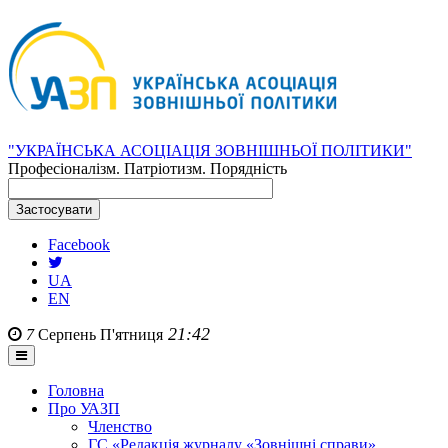
"УКРАЇНСЬКА АСОЦІАЦІЯ ЗОВНІШНЬОЇ ПОЛІТИКИ"
Професіоналізм. Патріотизм. Порядність
Facebook
UA
EN
21:42
7
Серпень
П'ятниця
Головна
Про УАЗП
Членство
ГС «Редакція журналу «Зовнішні справи»