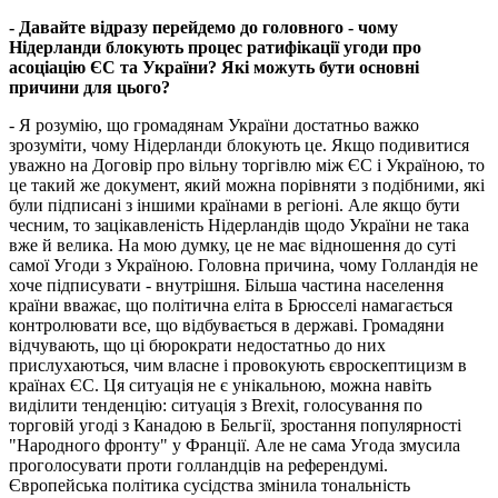
- Давайте відразу перейдемо до головного - чому
Нідерланди блокують процес ратифікації угоди про
асоціацію ЄС та України? Які можуть бути основні
причини для цього?
- Я розумію, що громадянам України достатньо важко
зрозуміти, чому Нідерланди блокують це. Якщо подивитися
уважно на Договір про вільну торгівлю між ЄС і Україною, то
це такий же документ, який можна порівняти з подібними, які
були підписані з іншими країнами в регіоні. Але якщо бути
чесним, то зацікавленість Нідерландів щодо України не така
вже й велика. На мою думку, це не має відношення до суті
самої Угоди з Україною. Головна причина, чому Голландія не
хоче підписувати - внутрішня. Більша частина населення
країни вважає, що політична еліта в Брюсселі намагається
контролювати все, що відбувається в державі. Громадяни
відчувають, що ці бюрократи недостатньо до них
прислухаються, чим власне і провокують євроскептицизм в
країнах ЄС. Ця ситуація не є унікальною, можна навіть
виділити тенденцію: ситуація з Brexit, голосування по
торговій угоді з Канадою в Бельгії, зростання популярності
"Народного фронту" у Франції. Але не сама Угода змусила
проголосувати проти голландців на референдумі.
Європейська політика сусідства змінила тональність