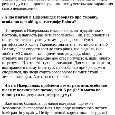
референдум став просто зручним інструментом для вираження
свого невдоволення.
- А що взагалі в Нідерландах говорять про Україну,
особливо про війну, катастрофу Боїнга?
- По-перше, в Нідерландах немає ніяких антиукраїнських
настроїв, а панують раз антиєвропейські. Так, націоналісти і
популісти переконують у тому, що якщо хтось був за
ратифікацію Угоди з Україною, значить, є частиною еліти. У
Голландії все спростилося до того рівня, що людина, яка
любить ЄС, вважається причетною до уряду, відповідно,
отримує негативну реакцію або стає популістом, який нічого
не розуміє. Центристи тут не популярні. Для мене як людини,
яка працює в цьому Інституті, це особливо прикро, адже я
сподівався, що люди будуть обговорювати зміст Угоди, її
деталі і наслідки. Але цього не сталося.
- Чи є в Нідерландах проблеми з іммігрантами, особливо
після їх величезного потоку в 2015 році? Чи могло це
вплинути на результат референдуму?
- Вже давно більшість громадян відчували, що їм не
дозволяють висловлюватися з приводу величезного потоку
іммігрантів у країну. Це було неполіткоректним, а люди, які