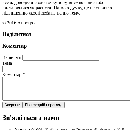
все ж доводили свою точку зору, висміювалися або
виставлялися як расисти. На мою думку, це не сприяло
підвищенню якості дебатів на цю тему.
© 2016 Апостроф
Поділитися
Коментар
Ваше ім'я
Тема
Коментар
*
Зв'яжіться з нами
Адреса:
01001, Київ, провулок Рильський, будинок №6,