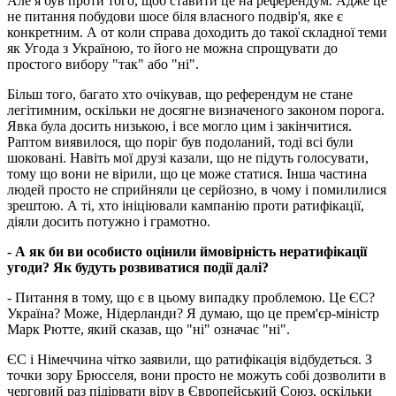
Але я був проти того, щоб ставити це на референдум. Адже це
не питання побудови шосе біля власного подвір'я, яке є
конкретним. А от коли справа доходить до такої складної теми
як Угода з Україною, то його не можна спрощувати до
простого вибору "так" або "ні".
Більш того, багато хто очікував, що референдум не стане
легітимним, оскільки не досягне визначеного законом порога.
Явка була досить низькою, і все могло цим і закінчитися.
Раптом виявилося, що поріг був подоланий, тоді всі були
шоковані. Навіть мої друзі казали, що не підуть голосувати,
тому що вони не вірили, що це може статися. Інша частина
людей просто не сприйняли це серйозно, в чому і помилилися
зрештою. А ті, хто ініціювали кампанію проти ратифікації,
діяли досить потужно і грамотно.
- А як би ви особисто оцінили ймовірність нератифікації
угоди? Як будуть розвиватися події далі?
- Питання в тому, що є в цьому випадку проблемою. Це ЄС?
Україна? Може, Нідерланди? Я думаю, що це прем'єр-міністр
Марк Рютте, який сказав, що "ні" означає "ні".
ЄС і Німеччина чітко заявили, що ратифікація відбудеться. З
точки зору Брюсселя, вони просто не можуть собі дозволити в
черговий раз підірвати віру в Європейський Союз, оскільки