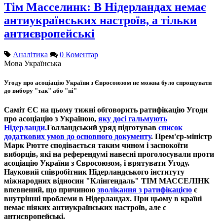
Тім Масселинк: В Нідерландах немає
антиукраїнських настроїв, а тільки
антиєвропейські
Аналітика
0 Коментар
Мова
Українська
Угоду про асоціацію України з Євросоюзом не можна було спрощувати
до вибору "так" або "ні"
Саміт ЄС на цьому тижні обговорить ратифікацію Угоди
про асоціацію з Україною,
яку досі гальмують
Нідерланди.
Голландський уряд підготував
список
додаткових умов до основного документу
. Прем'єр-міністр
Марк Рютте сподівається таким чином і заспокоїти
виборців, які на референдумі навесні проголосували проти
асоціацію України з Євросоюзом, і врятувати Угоду.
Науковий співробітник Нідерландського інституту
міжнародних відносин "Клінгендаль" ТІМ МАССЕЛІНК
впевнений, що причиною
зволікання з ратифікацією
є
внутрішні проблеми в Нідерландах. При цьому в країні
немає ніяких антиукраїнських настроїв, але є
антиєвропейські.