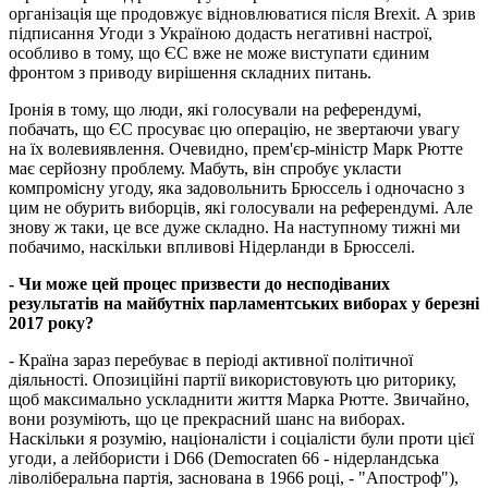
організація ще продовжує відновлюватися після Brexit. А зрив
підписання Угоди з Україною додасть негативні настрої,
особливо в тому, що ЄС вже не може виступати єдиним
фронтом з приводу вирішення складних питань.
Іронія в тому, що люди, які голосували на референдумі,
побачать, що ЄС просуває цю операцію, не звертаючи увагу
на їх волевиявлення. Очевидно, прем'єр-міністр Марк Рютте
має серйозну проблему. Мабуть, він спробує укласти
компромісну угоду, яка задовольнить Брюссель і одночасно з
цим не обурить виборців, які голосували на референдумі. Але
знову ж таки, це все дуже складно. На наступному тижні ми
побачимо, наскільки впливові Нідерланди в Брюсселі.
- Чи може цей процес призвести до несподіваних
результатів на майбутніх парламентських виборах у березні
2017 року?
- Країна зараз перебуває в періоді активної політичної
діяльності. Опозиційні партії використовують цю риторику,
щоб максимально ускладнити життя Марка Рютте. Звичайно,
вони розуміють, що це прекрасний шанс на виборах.
Наскільки я розумію, націоналісти і соціалісти були проти цієї
угоди, а лейбористи і D66 (Democraten 66 - нідерландська
ліволіберальна партія, заснована в 1966 році, - "Апостроф"),