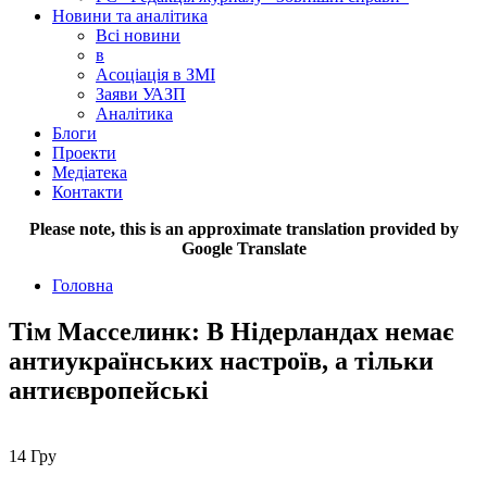
Новини та аналітика
Всі новини
в
Асоціація в ЗМІ
Заяви УАЗП
Аналітика
Блоги
Проекти
Медіатека
Контакти
Please note, this is an approximate translation provided by
Google Translate
Головна
Тім Масселинк: В Нідерландах немає
антиукраїнських настроїв, а тільки
антиєвропейські
14
Гру