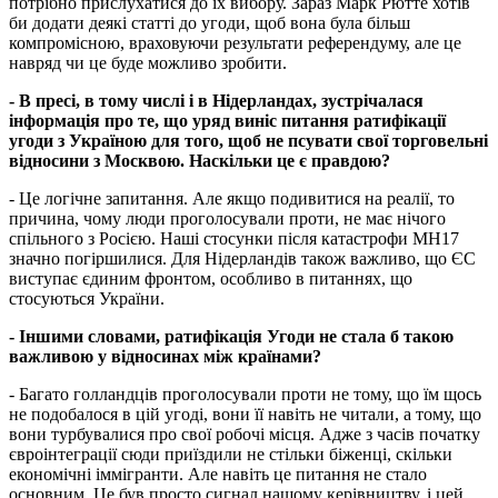
потрібно прислухатися до їх вибору. Зараз Марк Рютте хотів
би додати деякі статті до угоди, щоб вона була більш
компромісною, враховуючи результати референдуму, але це
навряд чи це буде можливо зробити.
- В пресі, в тому числі і в Нідерландах, зустрічалася
інформація про те, що уряд виніс питання ратифікації
угоди з Україною для того, щоб не псувати свої торговельні
відносини з Москвою. Наскільки це є правдою?
- Це логічне запитання. Але якщо подивитися на реалії, то
причина, чому люди проголосували проти, не має нічого
спільного з Росією. Наші стосунки після катастрофи МН17
значно погіршилися. Для Нідерландів також важливо, що ЄС
виступає єдиним фронтом, особливо в питаннях, що
стосуються України.
- Іншими словами, ратифікація Угоди не стала б такою
важливою у відносинах між країнами?
- Багато голландців проголосували проти не тому, що їм щось
не подобалося в цій угоді, вони її навіть не читали, а тому, що
вони турбувалися про свої робочі місця. Адже з часів початку
євроінтеграції сюди приїздили не стільки біженці, скільки
економічні іммігранти. Але навіть це питання не стало
основним. Це був просто сигнал нашому керівництву, і цей