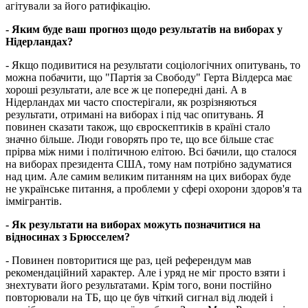
агітували за його ратифікацію.
- Яким буде ваш прогноз щодо результатів на виборах у
Нідерландах?
- Якщо подивитися на результати соціологічних опитувань, то
можна побачити, що "Партія за Свободу" Герта Вілдерса має
хороші результати, але все ж це попередні дані. А в
Нідерландах ми часто спостерігали, як розрізняються
результати, отримані на виборах і під час опитувань. Я
повинен сказати також, що євроскептиків в країні стало
значно більше. Люди говорять про те, що все більше стає
прірва між ними і політичною елітою. Всі бачили, що сталося
на виборах президента США, тому нам потрібно задуматися
над цим. Але самим великим питанням на цих виборах буде
не українське питання, а проблеми у сфері охорони здоров'я та
іммігрантів.
- Як результати на виборах можуть позначитися на
відносинах з Брюсселем?
- Повинен повторитися ще раз, цей референдум мав
рекомендаційний характер. Але і уряд не міг просто взяти і
знехтувати його результатами. Крім того, вони постійно
повторювали на ТБ, що це був чіткий сигнал від людей і