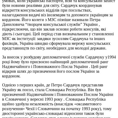
умовах, коли українські паспорти, візи та консульський захист
були новими реаліями для світу. Сардачук координував
відкриття консульських відділів при посольствах,
налагодження видачі віз іноземцям та допомоги українцям за
кордоном. Його колеги з МЗС пізніше називали Петра
Даниловича “творцем консульської служби” України ,
підкреслюючи, що він заклав основи роботи консулів, які
діють і сьогодні. Цей період став визначальним у становленні
МЗС як інституції: завдяки зусиллям Сардачука та інших
фахівців, Україна швидко сформувала мережу консульських
представництв по світу, необхідних для молодої держави.
За внесок у розбудову дипломатичної служби Сардачуку у1994
році йому було присвоєно найвищий дипломатичний ранг
Надзвичайного і Повноважного Посла України . Цей ранг
відкрив шлях до призначення його послом України за
кордоном.
Однією з перших країн, де Петро Сардачук представляв
Україну як посол, стала Словацька Республіка. Він був
призначений Надзвичайним і Повноважним Послом України
в Словаччині у вересні 1993 року . Словацька Республіка
щойно здобула незалежність (внаслідок «оксамитового
розлучення» Чехії і Словаччини на початку 1993 року), тому
двосторонні українсько-словацькі відносини також були