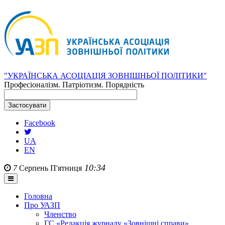
"УКРАЇНСЬКА АСОЦІАЦІЯ ЗОВНІШНЬОЇ ПОЛІТИКИ"
Професіоналізм. Патріотизм. Порядність
Facebook
UA
EN
10:34
7
Серпень
П'ятниця
Головна
Про УАЗП
Членство
ГС «Редакція журналу «Зовнішні справи»