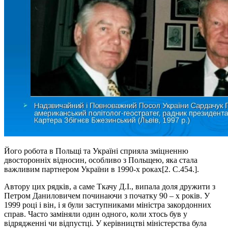
Його робота в Польщі та Україні сприяла зміцненню
двосторонніх відносин, особливо з Польщею, яка стала
важливим партнером України в 1990-х роках[2. C.454.].
Автору цих рядків, а саме Ткачу Д.І., випала доля дружити з
Петром Даниловичем починаючи з початку 90 – х років. У
1999 році і він, і я були заступниками міністра закордонних
справ. Часто заміняли один одного, коли хтось був у
відрядженні чи відпустці. У керівництві міністерства була