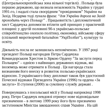
(Центральноєвропейська зона вільної торгівлі) . Польща була
першою державою, що визнала незалежність України у грудні
1991-го, і надалі стала своєрідним “провідником” України на
Захід. Недарма тоді лунала фраза:
“для України дорога на Захід
проходить через Польщу”
. Працьовитість і дипломатичний
хист Сардачука допомогли втілити цей принцип у практичній
площині: у другій половині 90-х українсько-польське
співробітництво охопило політику, економіку, військову сферу
(спільний миротворчий батальйон “УкрПолбат”), культуру та
освіту.
Діяльність посла не залишилась непоміченою. У 1997 році
президент Польщі нагородив Петра Сардачука
Командорським Хрестом із Зіркою Ордену “За заслуги перед
Польщею” – однією з найвищих державних відзнак, які
іноземець може отримати в Польщі . Ця нагорода стала
визнанням його внеску в розвиток польсько-українських
відносин. З українського боку дипломат також був удостоєний
Почесної відзнаки Президента України (1996) та ордена «За
заслуги» ІІ ступеня (2000) за сумлінну службу державі .
Повернувшись з посольської місії у Польщі наприкінці 1998
року, Петро Сардачук невдовзі отримує нове відповідальне
призначення – в лютому 1999 року його було призначено
заступником Міністра закордонних справ України . На цій