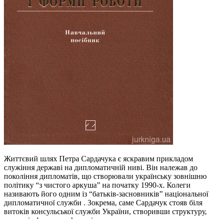
Життєвий шлях Петра Сардачука є яскравим прикладом
служіння державі на дипломатичній ниві. Він належав до
покоління дипломатів, що створювали українську зовнішню
політику “з чистого аркуша” на початку 1990-х. Колеги
називають його одним із “батьків-засновників” національної
дипломатичної служби . Зокрема, саме Сардачук стояв біля
витоків консульської служби України, створивши структуру,