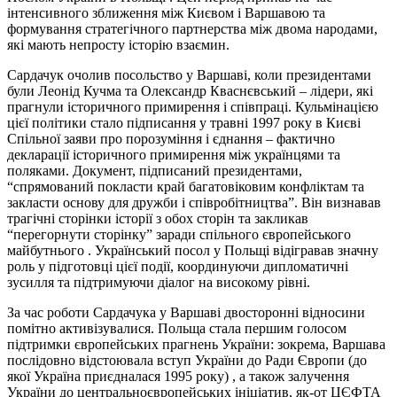
інтенсивного зближення між Києвом і Варшавою та
формування стратегічного партнерства між двома народами,
які мають непросту історію взаємин.
Сардачук очолив посольство у Варшаві, коли президентами
були Леонід Кучма та Олександр Кваснєвський – лідери, які
прагнули історичного примирення і співпраці. Кульмінацією
цієї політики стало підписання у травні 1997 року в Києві
Спільної заяви про порозуміння і єднання – фактично
декларації історичного примирення між українцями та
поляками. Документ, підписаний президентами,
“спрямований покласти край багатовіковим конфліктам та
закласти основу для дружби і співробітництва”. Він визнавав
трагічні сторінки історії з обох сторін та закликав
“перегорнути сторінку” заради спільного європейського
майбутнього . Український посол у Польщі відігравав значну
роль у підготовці цієї події, координуючи дипломатичні
зусилля та підтримуючи діалог на високому рівні.
За час роботи Сардачука у Варшаві двосторонні відносини
помітно активізувалися. Польща стала першим голосом
підтримки європейських прагнень України: зокрема, Варшава
послідовно відстоювала вступ України до Ради Європи (до
якої Україна приєдналася 1995 року) , а також залучення
України до центральноєвропейських ініціатив, як-от ЦЄФТА