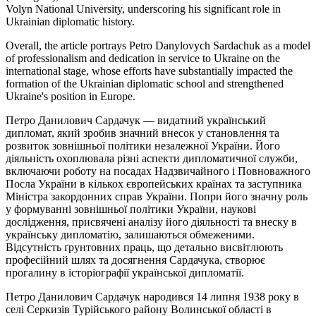
Volyn National University, underscoring his significant role in
Ukrainian diplomatic history.
Overall, the article portrays Petro Danylovych Sardachuk as a model
of professionalism and dedication in service to Ukraine on the
international stage, whose efforts have substantially impacted the
formation of the Ukrainian diplomatic school and strengthened
Ukraine's position in Europe.
Петро Данилович Сардачук — видатний український
дипломат, який зробив значний внесок у становлення та
розвиток зовнішньої політики незалежної України. Його
діяльність охоплювала різні аспекти дипломатичної служби,
включаючи роботу на посадах Надзвичайного і Повноважного
Посла України в кількох європейських країнах та заступника
Міністра закордонних справ України. Попри його значну роль
у формуванні зовнішньої політики України, наукові
дослідження, присвячені аналізу його діяльності та внеску в
українську дипломатію, залишаються обмеженими.
Відсутність ґрунтовних праць, що детально висвітлюють
професійний шлях та досягнення Сардачука, створює
прогалину в історіографії української дипломатії.
Петро Данилович Сардачук народився 14 липня 1938 року в
селі Серкизів Турійського району Волинської області в