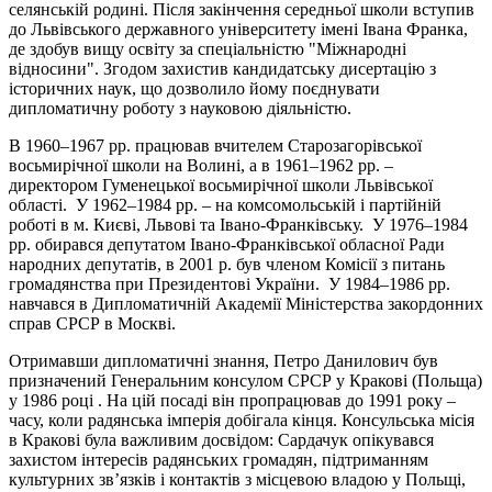
селянській родині. Після закінчення середньої школи вступив
до Львівського державного університету імені Івана Франка,
де здобув вищу освіту за спеціальністю "Міжнародні
відносини". Згодом захистив кандидатську дисертацію з
історичних наук, що дозволило йому поєднувати
дипломатичну роботу з науковою діяльністю.
В 1960–1967 рр. працював вчителем Старозагорівської
восьмирічної школи на Волині, а в 1961–1962 рр. –
директором Гуменецької восьмирічної школи Львівської
області. У 1962–1984 рр. – на комсомольській і партійній
роботі в м. Києві, Львові та Івано-Франківську. У 1976–1984
рр. обирався депутатом Івано-Франківської обласної Ради
народних депутатів, в 2001 р. був членом Комісії з питань
громадянства при Президентові України. У 1984–1986 рр.
навчався в Дипломатичній Академії Міністерства закордонних
справ СРСР в Москві.
Отримавши дипломатичні знання, Петро Данилович був
призначений Генеральним консулом СРСР у Кракові (Польща)
у 1986 році . На цій посаді він пропрацював до 1991 року –
часу, коли радянська імперія добігала кінця. Консульська місія
в Кракові була важливим досвідом: Сардачук опікувався
захистом інтересів радянських громадян, підтриманням
культурних зв’язків і контактів з місцевою владою у Польщі,