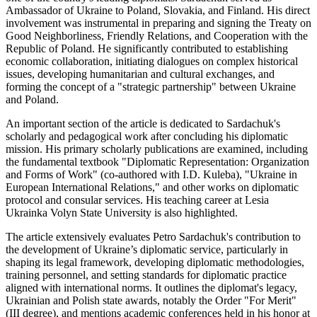
Ambassador of Ukraine to Poland, Slovakia, and Finland. His direct
involvement was instrumental in preparing and signing the Treaty on
Good Neighborliness, Friendly Relations, and Cooperation with the
Republic of Poland. He significantly contributed to establishing
economic collaboration, initiating dialogues on complex historical
issues, developing humanitarian and cultural exchanges, and
forming the concept of a "strategic partnership" between Ukraine
and Poland.
An important section of the article is dedicated to Sardachuk's
scholarly and pedagogical work after concluding his diplomatic
mission. His primary scholarly publications are examined, including
the fundamental textbook "Diplomatic Representation: Organization
and Forms of Work" (co-authored with I.D. Kuleba), "Ukraine in
European International Relations," and other works on diplomatic
protocol and consular services. His teaching career at Lesia
Ukrainka Volyn State University is also highlighted.
The article extensively evaluates Petro Sardachuk's contribution to
the development of Ukraine’s diplomatic service, particularly in
shaping its legal framework, developing diplomatic methodologies,
training personnel, and setting standards for diplomatic practice
aligned with international norms. It outlines the diplomat's legacy,
Ukrainian and Polish state awards, notably the Order "For Merit"
(III degree), and mentions academic conferences held in his honor at