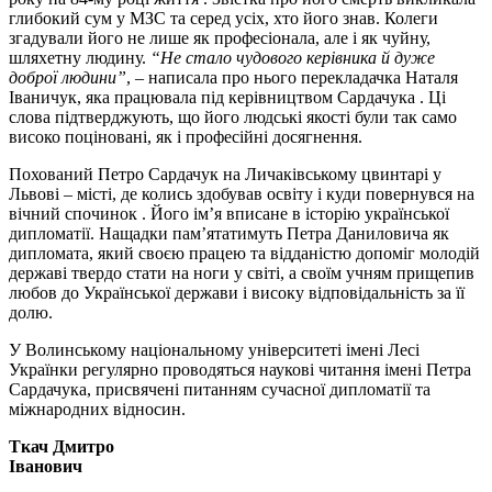
глибокий сум у МЗС та серед усіх, хто його знав. Колеги
згадували його не лише як професіонала, але і як чуйну,
шляхетну людину.
“Не стало чудового керівника й дуже
доброї людини”
, – написала про нього перекладачка Наталя
Іваничук, яка працювала під керівництвом Сардачука . Ці
слова підтверджують, що його людські якості були так само
високо поціновані, як і професійні досягнення.
Похований Петро Сардачук на Личаківському цвинтарі у
Львові – місті, де колись здобував освіту і куди повернувся на
вічний спочинок . Його ім’я вписане в історію української
дипломатії. Нащадки пам’ятатимуть Петра Даниловича як
дипломата, який своєю працею та відданістю допоміг молодій
державі твердо стати на ноги у світі, а своїм учням прищепив
любов до Української держави і високу відповідальність за її
долю.
У Волинському національному університеті імені Лесі
Українки регулярно проводяться наукові читання імені Петра
Сардачука, присвячені питанням сучасної дипломатії та
міжнародних відносин.
Ткач Дмитро
Іванович