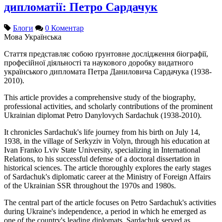
дипломатії: Петро Сардачук
Блоги
0 Коментар
Мова
Українська
Стаття представляє собою ґрунтовне дослідження біографії,
професійної діяльності та наукового доробку видатного
українського дипломата Петра Даниловича Сардачука (1938-
2010).
This article provides a comprehensive study of the biography,
professional activities, and scholarly contributions of the prominent
Ukrainian diplomat Petro Danylovych Sardachuk (1938-2010).
It chronicles Sardachuk's life journey from his birth on July 14,
1938, in the village of Serkyziv in Volyn, through his education at
Ivan Franko Lviv State University, specializing in International
Relations, to his successful defense of a doctoral dissertation in
historical sciences. The article thoroughly explores the early stages
of Sardachuk's diplomatic career at the Ministry of Foreign Affairs
of the Ukrainian SSR throughout the 1970s and 1980s.
The central part of the article focuses on Petro Sardachuk's activities
during Ukraine's independence, a period in which he emerged as
one of the country's leading diplomats. Sardachuk served as