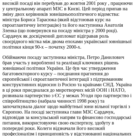
високій посаді він перебував до жовтня 2001 року , працюючи
у центральному апараті МЗС в Києві. Цей період припав на
зміну двох керівників зовнішньополітичного відомства:
міністра Бориса Тарасюка (який відстоював курс на
євроатлантичну інтеграцію) та його наступника Анатолія
Зленка (що повернувся на посаду міністра у 2000 році).
Сардачук як досвідчений дипломат відігравав роль
своєрідного містка між двома епохами української зовнішньої
політики кінця 90-х – початку 2000-х.
Обіймаючи посаду заступника міністра, Петро Данилович
брав участь у виробленні та реалізації ключових рішень
зовнішньої політики України. Це був час утвердження
багатовекторного курсу – поєднання прагнення до
європейської і євроатлантичної інтеграції з підтриманням
конструктивних відносин із Росією та країнами СНД. Україна
в ці роки приєдналася до миротворчих місій ООН і НАТО,
розвивала партнерство з ЄС у межах Угоди про партнерство і
співробітництво (набрала чинності 1998 року) та
започаткувала діалог щодо майбутньої зони вільної торгівлі з
Європою. На посаді заступника глави МЗС Сардачук,
відповідав за консульський напрям та фінансово господарські
питання, використовуючи свою експертизу, здобуту в
попередні роки. Колеги відзначали його високий
професіоналізм і принциповість у відстоюванні національних