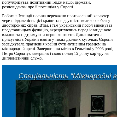
популяризував позитивний імідж нашої держави,
розповідаючи про її потенціал у Європі.
Робота в Ісландії носила переважно протокольний характер
через віддаленість цієї країни та відсутність великого обсягу
двосторонніх справ. Втім, і там український посол виконував
представницьку функцію, акредитуючись перед ісландською
владою та підтримуючи перші контакти. Дипломатична
присутність України навіть у таких далеких куточках Європи
засвідчувала прагнення країни бути активним гравцем на
міжнародній арені. Завершивши місію в Гельсінкі у 2003 році,
Петро Сардачук завершив і свою понад 15-річну кар’єру на
дипломатичній службі.