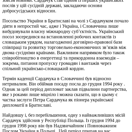
зовсім новими. Сардачук став одним із перших українських
послів у цій сусідній державі, закладаючи основи
добросусідських відносин.
Посольство України в Братиславі на чолі з Сардачуком почало
діяти в непростий час, адже і Україна, і Словаччина лише
вибудовували власну міжнародну суб’єктність. Український
посол зосередився на встановленні робочих контактів із
словацьким урядом, налагодженні договірно-правової бази
співпраці та розвитку торговельно-економичних зв’язків між
двома сусідніми країнами. Важливим напрямком було також
співробітництво в енергетиці та прикордонна взаємодія –
зокрема, питання пропуску громадян і вантажів через
спільний українсько-словацький кордон.
Термін каденції Сардачука в Словаччині був відносно
нетривалим. Він обіймав посаду посла до грудня 1994 року .
Однак за цей період дипломат заклав підвалини партнерства,
яке з роками лише міцніло і можна сказати, що в цьому є
частка заслуги Петра Сардачука як піонера української
дипломатії в Братиславі.
Найдовшу і, без перебільшення, одну з найважливіших місій
Сардачук здійснив у Республіці Польща. Із грудня 1994 до
грудня 1998 року він був Надзвичайним і Повноважним
Послом України в Польщі . Цей період припав на час