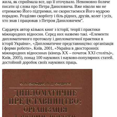
жила, як сприймала все, що її оточувало. Невимовно боляче
писати ці слова про Петра Даниловича. Вже ніколи ми не
отримаємо Його підтримки, не скористаємося Його мудрою
порадою. Розділяю скорботу і біль рідних, друзів, колег і усіх,
хто знав і працював з Петром Даниловичем”.
Сардачук автор кількох книг з історії, теорії і практики
міжнародних відносин. Серед них назвемо такі. «Елементи
дипломатичного протоколу і дипломатичної практики в
історії України», «Дипломатичне представництво: організація
і форми роботи», Київ, 2001, «Україна в двосторонніх
міжнародних відносинах (кінець XX – початок XXI століть)»,
Київ, 2005), понад 100 наукових і науково-популярних статей.
достойний доробок своїх наукових праць.