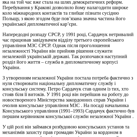
яка на той час вже стала на шлях демократичних реформ.
Перебування у Кракові дозволило йому налагодити широке
коло міжнародних контактів та глибше пізнати сусідню
Польщу, з якою згодом буде пов’язана значна частина його
української дипломатичної кар’єри.
Напередодні розпаду СРСР, у 1991 році, Сардачук нетривалий
час працював завідувачем відділу третього європейського
управління МЗС СРСР. Однак після проголошення
незалежності України він прийняв рішення служити
незалежній українській державі. Так розпочався наступний
розділ його життя – служба в дипломатичному корпусі
України.
З утворенням незалежної України постала потреба фактично з
нуля створювати національну дипломатичну службу і
консульську систему. Петро Сардачук став одним із тих, хто
стояв біля її витоків. У 1991 році він перейшов на роботу до
новоствореного Міністерства закордонних справ України і
очолив консульське управління МЗС . На посаді начальника
Консульського управління (1991–1993) Сардачук фактично був
першим керівником консульської служби незалежної України .
У цій ролі він займався розбудовою консульських установ та
механізмів захисту прав громадян України за кордоном в