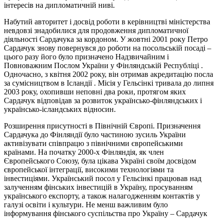
інтересів на дипломатичній ниві.
Набутий авторитет і досвід роботи в керівництві міністерства
невдовзі знадобилися для продовження дипломатичної
діяльності Сардачука за кордоном. У жовтні 2001 року Петро
Сардачук знову повернувся до роботи на посольській посаді –
цього разу його було призначено Надзвичайним і
Повноважним Послом України у Фінляндській Республіці .
Одночасно, з квітня 2002 року, він отримав акредитацію посла
за сумісництвом в Ісландії . Місія у Гельсінкі тривала до липня
2003 року, охопивши неповні два роки, протягом яких
Сардачук відповідав за розвиток українсько-фінляндських і
українсько-ісландських відносин.
Розширення присутності в Північній Європі. Призначення
Сардачука до Фінляндії було частиною зусиль України
активізувати співпрацю з північними європейськими
країнами. На початку 2000-х Фінляндія, як член
Європейського Союзу, була цікава Україні своїм досвідом
європейської інтеграції, високими технологіями та
інвестиціями. Український посол у Гельсінкі працював над
залученням фінських інвестицій в Україну, просуванням
українського експорту, а також налагодженням контактів у
галузі освіти і культури. Не менш важливим було
інформування фінського суспільства про Україну – Сардачук