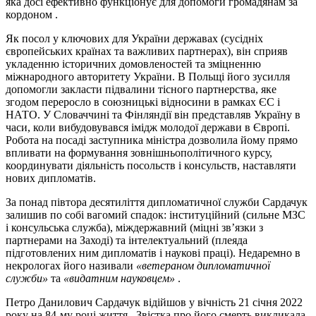
яка досі ефективно функціонує для допомоги громадянам за
кордоном .
Як посол у ключових для України державах (сусідніх
європейських країнах та важливих партнерах), він сприяв
укладенню історичних домовленостей та зміцненню
міжнародного авторитету України. В Польщі його зусилля
допомогли закласти підвалини тісного партнерства, яке
згодом переросло в союзницькі відносини в рамках ЄС і
НАТО. У Словаччині та Фінляндії він представляв Україну в
часи, коли вибудовувався імідж молодої держави в Європі.
Робота на посаді заступника міністра дозволила йому прямо
впливати на формування зовнішньополітичного курсу,
координувати діяльність посольств і консульств, наставляти
нових дипломатів.
За понад півтора десятиліття дипломатичної служби Сардачук
залишив по собі вагомий спадок: інституційний (сильне МЗС
і консульська служба), міждержавний (міцні зв’язки з
партнерами на Заході) та інтелектуальний (плеяда
підготовлених ним дипломатів і наукові праці). Недаремно в
некрологах його називали
«ветераном дипломатичної
служби»
та
«видатним науковцем»
.
Петро Данилович Сардачук відійшов у вічність 21 січня 2022
року на 84-му році життя . Звістка про його смерть викликала