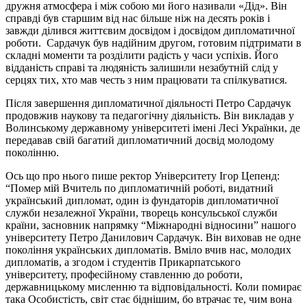
дружня атмосфера і між собою ми його називали «Дід». Він
справді був старшим від нас більше ніж на десять років і
завжди ділився життєвим досвідом і досвідом дипломатичної
роботи. Сардачук був надійним другом, готовим підтримати в
складні моменти та розділити радість у часи успіхів. Його
відданість справі та людяність залишили незабутній слід у
серцях тих, хто мав честь з ним працювати та спілкуватися.
Після завершення дипломатичної діяльності Петро Сардачук
продовжив наукову та педагогічну діяльність. Він викладав у
Волинському державному університеті імені Лесі Українки, де
передавав свій багатий дипломатичний досвід молодому
поколінню.
Ось що про нього пише ректор Університету Ігор Цепенд:
“Помер мій Вчитель по дипломатичній роботі, видатний
український дипломат, один із фундаторів дипломатичної
служби незалежної України, творець консульської служби
країни, засновник напрямку “Міжнародні відносини” нашого
університету Петро Данилович Сардачук. Він виховав не одне
покоління українських дипломатів. Вміло вчив нас, молодих
дипломатів, а згодом і студентів Прикарпатського
університету, професійному ставленню до роботи,
державницькому мисленню та відповідальності. Коли помирає
така Особистість, світ стає біднішим, бо втрачає те, чим вона