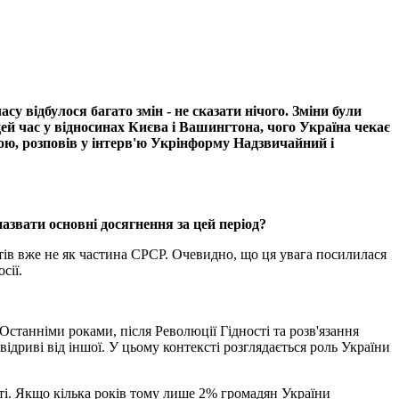
у відбулося багато змін - не сказати нічого. Зміни були
цей час у відносинах Києва і Вашингтона, чого Україна чекає
ою, розповів у інтерв'ю Укрінформу Надзвичайний і
назвати основні досягнення за цей період?
тів вже не як частина СРСР. Очевидно, що ця увага посилилася
осії.
 Останніми роками, після Революції Гідності та розв'язання
відриві від іншої. У цьому контексті розглядається роль України
сті. Якщо кілька років тому лише 2% громадян України