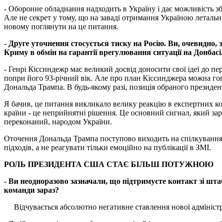
- Оборонне обладнання надходить в Україну і дає можливість 
Але не секрет у тому, що на заваді отримання Україною летальн
новому поглянути на це питання.
- Друге уточнення стосується тиску на Росію. Ви, очевидно,
Криму в обмін на гарантії врегулювання ситуації на Донбас
- Генрі Кіссиндежр має великий досвід доносити свої ідеї до п
попри його 93-річний вік. Але про план Кіссинджера можна говор
Дональда Трампа. В будь-якому разі, позиція обраного президен
Я бачив, це питання викликало велику реакцію в експертних кола
країни - це неприйнятні рішення. Це основний сигнал, який зара
переконаний, народом України.
Оточення Дональда Трампа поступово виходить на спілкування з 
підходів, а не реагувати тільки емоційно на публікації в ЗМІ.
РОЛЬ ПРЕЗИДЕНТА США СТАЄ БІЛЬШ ПОТУЖНОЮ
- Ви неодноразово зазначали, що підтримуєте контакт зі шт
команди зараз?
Відчувається абсолютно негативне ставлення нової адміністр