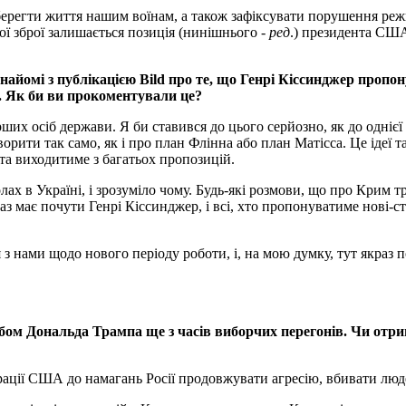
зберегти життя нашим воїнам, а також зафіксувати порушення ре
ої зброї залишається позиція (нинішнього -
ред
.) президента США
 знайомі з публікацією Bild про те, що Генрі Кіссинджер проп
і. Як би ви прокоментували це?
ерших осіб держави. Я би ставився до цього серйозно, як до одні
ити так само, як і про план Флінна або план Матісса. Це ідеї та
та виходитиме з багатьох пропозицій.
х в Україні, і зрозуміло чому. Будь-які розмови, що про Крим тр
з має почути Генрі Кіссинджер, і всі, хто пропонуватиме нові-ст
нами щодо нового періоду роботи, і, на мою думку, тут якраз по
абом Дональда Трампа ще з часів виборчих перегонів. Чи отри
ації США до намагань Росії продовжувати агресію, вбивати людей