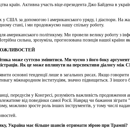
ицтва країн. Активна участь віце-президента Джо Байдена в україн
х у США за допомогою і американського уряду, і діаспори. На жа
ному стані, і ми продовжуємо нашу спільну роботу.
 для американського політикуму. Ми провели велику роботу з ін
отрібна сильна, зрозуміла, прогнозована позиція нашої країни я
 МОЖЛИВОСТЕЙ
тика може суттєво змінитися. Ми чуємо з його боку аргумен
міністрація. Як це може вплинути на перспективи діалогу між
уявити основні тенденції лише в загальних рисах. Якщо говорити 
отивагу міжнародним інституціям, значно підвищиться. З іншого 
анці, передусім у Конгресі, розуміють важливість продовження а
 залежатиме від поведінки самої Росії. Навряд чи бажання зіграт
ому, можливо зросте роль інших інструментів, у тому числі надан
ливостей.
мку, Україна має більше шансів отримати зброю при Трампі?