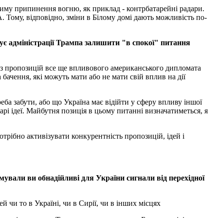
жиму припинення вогню, як приклад - контрбатарейні радари.
. Тому, відповідно, зміни в Білому домі дають можливість по-
онує адміністрації Трампа залишити "в спокої" питання
єї з пропозицій все ще впливового американського дипломата
 бачення, які можуть мати або не мати свій вплив на дії
еба забути, або що Україна має відійти у сферу впливу іншої
арі ідеї. Майбутня позиція в цьому питанні визначатиметься, я
трібно активізувати конкурентність пропозицій, ідей і
мували ви обнадійливі для України сигнали від перехідної
 чи то в Україні, чи в Сирії, чи в інших місцях