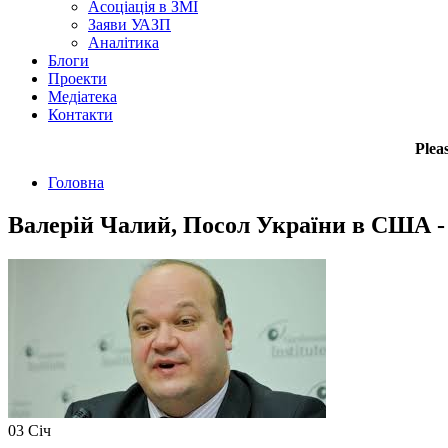
Асоціація в ЗМІ
Заяви УАЗП
Аналітика
Блоги
Проекти
Медіатека
Контакти
Plea
Головна
Валерій Чалий, Посол України в США -
03
Січ