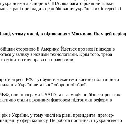
 української діаспори в США, яка багато років не тільки
ьш яскраві приклади - це лобіювання українських інтересів і
ці, у тому числі, в відносинах з Москвою. Як у цей період
обійшли стороною й Америку. Йдеться про нові підходи в
ться у зв'язку з новими технологіями. Крім того, треба
а замінити силу права на право сили.
оти агресії РФ. Тут були й механізми воєнно-політичного
надання Україні летальної оборонної зброї.
 МВФ, нові програми USAID та взаємодія по бізнес-проектах.
 фактично стали важливим фактором підтримки реформ в
ік з України, у тому числі на рівні президента, прем'єр-
півпраці у сфері космосу. Це робота постійна, і з українського