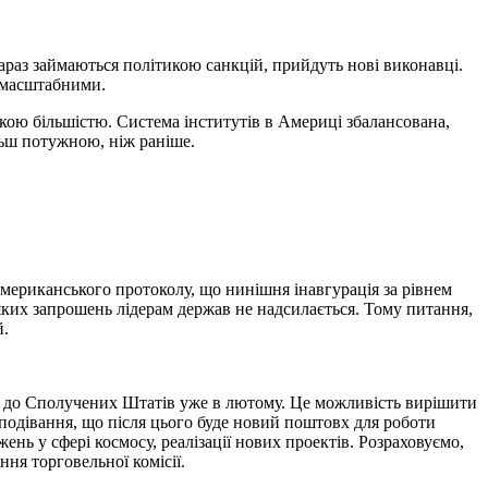
зараз займаються політикою санкцій, прийдуть нові виконавці.
ь масштабними.
ською більшістю. Система інститутів в Америці збалансована,
ільш потужною, ніж раніше.
мериканського протоколу, що нинішня інавгурація за рівнем
ніяких запрошень лідерам держав не надсилається. Тому питання,
й.
ка до Сполучених Штатів уже в лютому. Це можливість вирішити
Є сподівання, що після цього буде новий поштовх для роботи
жень у сфері космосу, реалізації нових проектів. Розраховуємо,
ння торговельної комісії.