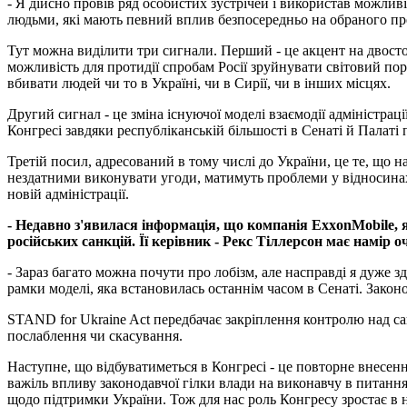
- Я дійсно провів ряд особистих зустрічей і використав можливіс
людьми, які мають певний вплив безпосередньо на обраного пр
Тут можна виділити три сигнали. Перший - це акцент на двосто
можливість для протидії спробам Росії зруйнувати світовий пор
вбивати людей чи то в Україні, чи в Сирії, чи в інших місцях.
Другий сигнал - це зміна існуючої моделі взаємодії адміністра
Конгресі завдяки республіканській більшості в Сенаті й Палаті
Третій посил, адресований в тому числі до України, це те, що н
нездатними виконувати угоди, матимуть проблеми у відносинах
новій адміністрації.
- Недавно з'явилася інформація, що компанія ExxonMobile, 
російських санкцій. Її керівник - Рекс Тіллерсон має намір
- Зараз багато можна почути про лобізм, але насправді я дуже
рамки моделі, яка встановилась останнім часом в Сенаті. Законо
STAND for Ukraine Act передбачає закріплення контролю над с
послаблення чи скасування.
Наступне, що відбуватиметься в Конгресі - це повторне внесення
важіль впливу законодавчої гілки влади на виконавчу в питанн
щодо підтримки України. Тож для нас роль Конгресу зростає в 