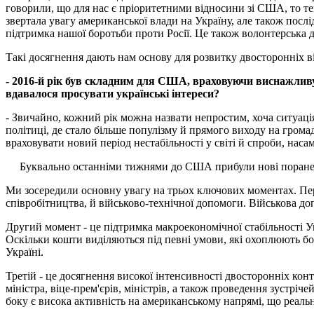
говорили, що для нас є пріоритетними відносини зі США, то тепе
звертала увагу американської влади на Україну, але також послі
підтримка нашої боротьби проти Росії. Це також волонтерська д
Такі досягнення дають нам основу для розвитку двосторонніх в
- 2016-й рік був складним для США, враховуючи виснажливу п
вдавалося просувати українські інтереси?
- Звичайно, кожний рік можна назвати непростим, хоча ситуац
політиці, де стало більше популізму й прямого виходу на грома
враховувати новий період нестабільності у світі й спроби, нас
Буквально останніми тижнями до США прибули нові поранен
Ми зосередили основну увагу на трьох ключових моментах. Пер
співробітництва, й військово-технічної допомоги. Військова до
Другий момент - це підтримка макроекономічної стабільності У
Оскільки кошти виділяються під певні умови, які охоплюють б
Україні.
Третій - це досягнення високої інтенсивності двосторонніх конт
міністра, віце-прем'єрів, міністрів, а також проведення зустріче
боку є висока активність на американському напрямі, що реаль