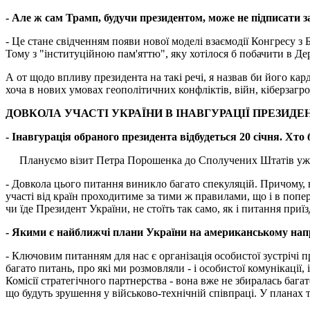
- Але ж сам Трамп, будучи президентом, може не підписати за
- Це стане свідченням появи нової моделі взаємодії Конгресу з
Тому з "інституційною пам'яттю", яку хотілося б побачити в Д
А от щодо впливу президента на такі речі, я назвав би його кар
хоча в нових умовах геополітичних конфліктів, війн, кіберзаг
ДОВКОЛА УЧАСТІ УКРАЇНИ В ІНАВГУРАЦІЇ ПРЕЗИД
- Інавгурація обраного президента відбудеться 20 січня. Хто
Плануємо візит Петра Порошенка до Сполучених Штатів уж
- Довкола цього питання виникло багато спекуляцій. Причому, 
участі від країн проходитиме за тими ж правилами, що і в попе
чи їде Президент України, не стоїть так само, як і питання при
- Якими є найближчі плани України на американському нап
- Ключовим питанням для нас є організація особистої зустріч
багато питань, про які ми розмовляли - і особистої комунікації
Комісії стратегічного партнерства - вона вже не збиралась багат
що будуть зрушення у військово-технічній співпраці. У планах 