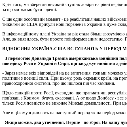
Крім того, ми зберегли високий ступінь довіри на рівні керівн
за що ми маємо бути вдячні.
Є ще один особливий момент - це реабілітація наших військови
тижнями до США прибули нові поранені з України в дуже склад
В інформаційному плані Україна за рік стала більш зрозумілою
Але, як виявилось, бути просто поінформованим недостатньо. П
ВІДНОСИНИ УКРАЇНА-США ВСТУПАЮТЬ У ПЕРІОД
- З перемогою Дональда Трампа американська зовнішня полі
поведінку Росії в Україні й Сирії, що засуджує нинішня ад
- Зараз немає всіх відповідей на це запитання, тож ми можемо 
політики з позиції сили. При цьому, роль окремих країн, на пр
правоохоронної системи, про що йшлося під час кампанії.
Щодо санкцій проти Росії, очевидно, що прагматичні республік
пов'язані з Кримом, будуть скасовані. А от щодо Донбасу - все
тільки Росія повністю не виконає Мінські домовленості. При ць
Але в цілому я дивлюсь на наступний період як на період мож
- Якщо можна, два уточнення. Перше - по зброї. На вашу ду