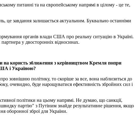
ському питанні та на європейському напрямі в цілому - це те,
ль, це завдання залишається актуальним. Буквально останніми
формування органів влади США про реальну ситуацію в Україні.
к партнера у двосторонніх відносинах.
ти на користь зближення з керівництвом Кремля попри
 США і Україною?
про зовнішню політику, то скоріше за все, вона наблизиться до
боку, очевидно, буде нарощуватися ефективність збройних сил і
ктивної політики на цьому напрямі. Не думаю, що санкції,
и "швидку партію" з Путіним знайде результативне рішення, якщо
ня оборонної зброї для України.