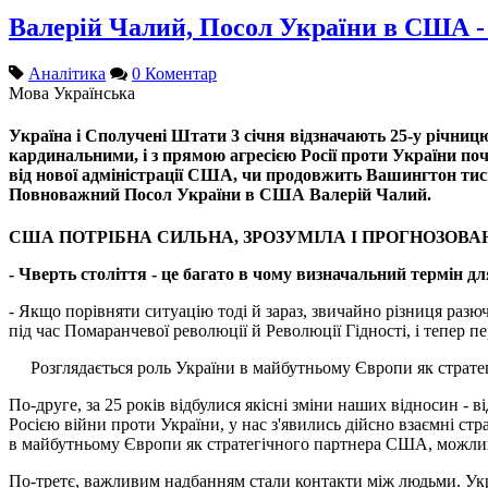
Валерій Чалий, Посол України в США -
Аналітика
0 Коментар
Мова
Українська
Україна і Сполучені Штати 3 січня відзначають 25-у річницю
кардинальними, і з прямою агресією Росії проти України поч
від нової адміністрації США, чи продовжить Вашингтон тис
Повноважний Посол України в США Валерій Чалий.
США ПОТРІБНА СИЛЬНА, ЗРОЗУМІЛА І ПРОГНОЗОВА
- Чверть століття - це багато в чому визначальний термін д
- Якщо порівняти ситуацію тоді й зараз, звичайно різниця раз
під час Помаранчевої революції й Революції Гідності, і тепер пе
Розглядається роль України в майбутньому Європи як страт
По-друге, за 25 років відбулися якісні зміни наших відносин - в
Росією війни проти України, у нас з'явились дійсно взаємні стра
в майбутньому Європи як стратегічного партнера США, можлив
По-третє, важливим надбанням стали контакти між людьми. Укра