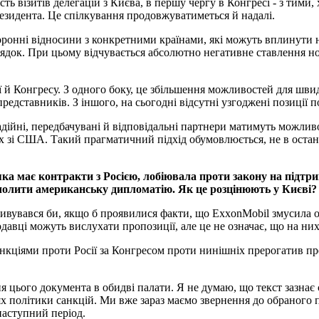
ть візитів делегацій з Києва, в першу чергу в Конгресі - з тими,
езидента. Це спілкування продовжуватиметься й надалі.
ронні відносини з конкретними країнами, які можуть вплинути н
ядок. При цьому відчувається абсолютно негативне ставлення нов
ції й Конгресу. З одного боку, це збільшення можливостей для ш
 представників. З іншого, на сьогодні відсутні узгоджені позиції
адійні, передбачувані й відповідальні партнери матимуть можливо
 зі США. Такий прагматичний підхід обумовлюється, не в остан
яка має контракти з Росією, лобіювала проти закону на підт
 очолити американську дипломатію. Як це розцінюють у Києві?
 здивувався би, якщо б проявилися факти, що ExxonMobil змусила
давці можуть вислухати пропозиції, але це не означає, що на них
анкціями проти Росії за Конгресом проти нинішніх прерогатив 
 цього документа в обидві палати. Я не думаю, що текст зазнає с
ях політики санкцій. Ми вже зараз маємо звернення до обраного п
наступний період.