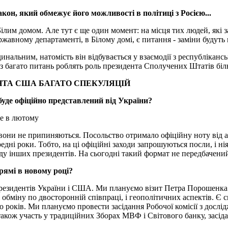
кон, який обмежує його можливості в політиці з Росією...
 Білим домом. Але тут є ще один момент: на місця тих людей, які 
ержавному департаменті, в Білому домі, є питання - заміни будут
динальним, натомість він відбувається у взаємодії з республікан
роз багато питань роблять роль президента Сполучених Штатів б
ЕНТА США БАГАТО СПЕКУЛЯЦІЙ
 буде офіційно представлений від України?
е в лютому
вони не припиняються. Посольство отримало офіційну ноту від а
редні роки. Тобто, на ці офіційні заходи запрошуються посли, і 
їзду інших президентів. На сьогодні такий формат не передбачени
рямі в новому році?
і президентів України і США. Ми плануємо візит Петра Порошен
, і обміну по двосторонній співпраці, і геополітичних аспектів. 
о років. Ми плануємо провести засідання Робочої комісії з дослід
також участь у традиційних Зборах МВФ і Світового банку, засіда