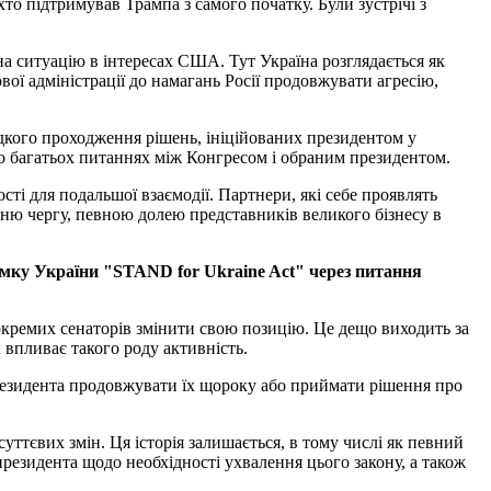
 хто підтримував Трампа з самого початку. Були зустрічі з
а ситуацію в інтересах США. Тут Україна розглядається як
ої адміністрації до намагань Росії продовжувати агресію,
видкого проходження рішень, ініційованих президентом у
 по багатьох питаннях між Конгресом і обраним президентом.
сті для подальшої взаємодії. Партнери, які себе проявлять
ню чергу, певною долею представників великого бізнесу в
римку України "STAND for Ukraine Act" через питання
 окремих сенаторів змінити свою позицію. Це дещо виходить за
 впливає такого роду активність.
президента продовжувати їх щороку або приймати рішення про
уттєвих змін. Ця історія залишається, в тому числі як певний
резидента щодо необхідності ухвалення цього закону, а також