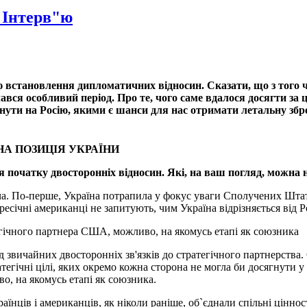
 Інтерв"ю
 встановлення дипломатичних відносин. Сказати, що з того час
ався особливий період. Про те, чого саме вдалося досягти за 
нути на Росію, якими є шанси для нас отримати летальну збр
НА ПОЗИЦІЯ УКРАЇНИ
ля початку двосторонніх відносин. Які, на ваш погляд, можна 
юча. По-перше, Україна потрапила у фокус уваги Сполучених Шта
ресічні американці не запитують, чим Україна відрізняється від Р
егічного партнера США, можливо, на якомусь етапі як союзника
ід звичайних двосторонніх зв'язків до стратегічного партнерства.
тегічні цілі, яких окремо кожна сторона не могла би досягнути у 
о, на якомусь етапі як союзника.
їнців і американців, як ніколи раніше, об`єднали спільні цінно