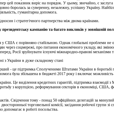
р цей показник виріс на порядок. У цьому, звичайно, є заслуга і
довно боролась за суверенну, незалежну, успішну Україну. Найбіл
іяльність, гуманітарна допомога.
ідносин і стратегічного партнерства між двома країнами.
резидентську кампанію та багато викликів у зовнішній політи
ія у США є порівняно стабільною. Однак глобальні проблеми не 
дян через соцмережі, про питання економічного укладу, які змінюю
амперед, Росії зруйнувати існуючі міжнародно-правові механізми т
і з України в дуже складному стані
ший - це підтримка Сполученими Штатами України в боротьбі пр
помога була збільшена в бюджеті 2017 року і включає можливість 
країни. Це виділення кредитних гарантій, підтримка взаємодії з
оротьбу з корупцією, реформування секторів в економіці, США,
актів. Свідчення тому - понад 50 офіційних делегацій за минулий р
й двосторонньої торговельної комісії, засідання робочої групи зі с
но допомагає в роботі посольства.