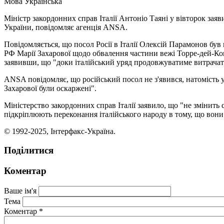
Мова
Українська
Міністр закордонних справ Італії Антоніо Таяні у вівторок за
України, повідомляє агенція ANSA.
Повідомляється, що посол Росії в Італії Олексій Парамонов був
РФ Марії Захарової щодо обвалення частини вежі Торре-дей-Кон
заявивши, що "доки італійський уряд продовжуватиме витрачати 
ANSA повідомляє, що російський посол не з'явився, натомість у
Захарової були оскаржені".
Міністерство закордонних справ Італії заявило, що "не змінить с
підкріплюють переконання італійського народу в тому, що вони
© 1992-2025, Інтерфакс-Україна.
Поділитися
Коментар
Ваше ім'я
Тема
Коментар
*