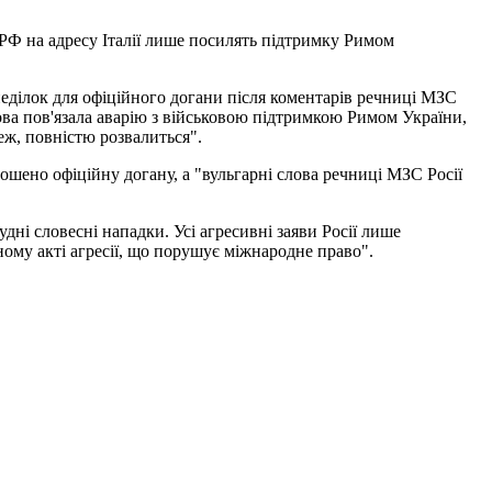
 РФ на адресу Італії лише посилять підтримку Римом
неділок для офіційного догани після коментарів речниці МЗС
ова пов'язала аварію з військовою підтримкою Римом України,
еж, повністю розвалиться".
ошено офіційну догану, а "вульгарні слова речниці МЗС Росії
удні словесні нападки. Усі агресивні заяви Росії лише
ному акті агресії, що порушує міжнародне право".