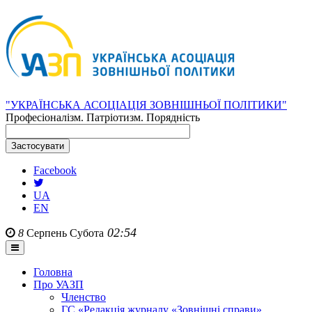
"УКРАЇНСЬКА АСОЦІАЦІЯ ЗОВНІШНЬОЇ ПОЛІТИКИ"
Професіоналізм. Патріотизм. Порядність
Facebook
UA
EN
02:54
8
Серпень
Субота
Головна
Про УАЗП
Членство
ГС «Редакція журналу «Зовнішні справи»