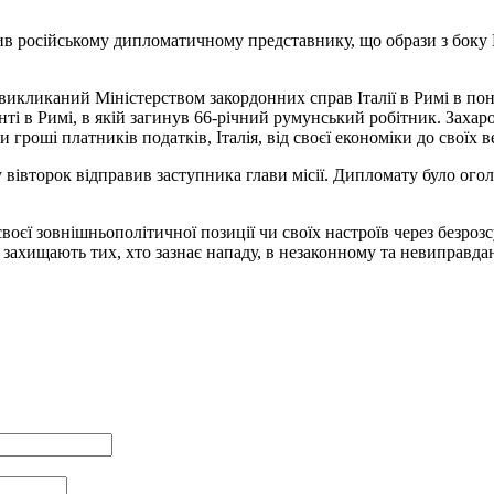
явив російському дипломатичному представнику, що образи з боку
 викликаний Міністерством закордонних справ Італії в Римі в по
ті в Римі, в якій загинув 66-річний румунський робітник. Захар
гроші платників податків, Італія, від своєї економіки до своїх в
 вівторок відправив заступника глави місії. Дипломату було огол
воєї зовнішньополітичної позиції чи своїх настроїв через безрозс
 захищають тих, хто зазнає нападу, в незаконному та невиправда