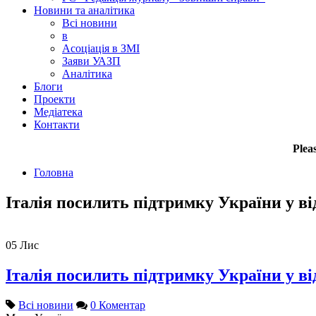
Новини та аналітика
Всі новини
в
Асоціація в ЗМІ
Заяви УАЗП
Аналітика
Блоги
Проекти
Медіатека
Контакти
Plea
Головна
Італія посилить підтримку України у ві
05
Лис
Італія посилить підтримку України у ві
Всі новини
0 Коментар