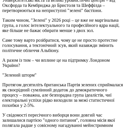
Університетські міста та великі урбаністичні центри – від
Оксфорда та Кембриджа до Бристоля та Шеффілда –
перетворюються на неприступні "зелені" бастіони.
Таким чином, "Зелені" у 2026 році – це вже не маргінальна
група, а голос інтелектуального та професійного ядра нації,
яке більше не бажає обирати менше з двох зол.
Саме тому варто розібратися, чому це не просто протестне
голосування, а тектонічний зсув, який назавжди змінить
політичне обличчя Альбіону.
А разом із тим – чи вплине це на підтримку Лондоном
України?
"Зелений шторм"
Протягом десятиліть британська Партія зелених сприймалася
як своєрідний сумлінний додаток до демократичного
процесу – поважна, але безпорадна група ідеалістів, чиї
електоральні успіхи рідко виходили за межі статистичної
похибки у 2-5%.
У свідомості пересічного виборця вони довгий час
залишалися партією "одного питання", головна місія якої
полягала радше у совісному нагадуванні мейнстримним