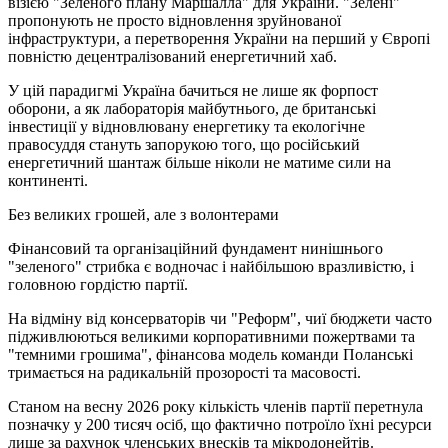
візією "Зеленого плану Маршалла" для України. "Зелені"
пропонують не просто відновлення зруйнованої
інфраструктури, а перетворення України на перший у Європі
повністю децентралізований енергетичний хаб.
У цій парадигмі Україна бачиться не лише як форпост
оборони, а як лабораторія майбутнього, де британські
інвестиції у відновлювану енергетику та екологічне
правосуддя стануть запорукою того, що російський
енергетичний шантаж більше ніколи не матиме сили на
континенті.
Без великих грошей, але з волонтерами
Фінансовий та організаційний фундамент нинішнього
"зеленого" стрибка є водночас і найбільшою вразливістю, і
головною гордістю партії.
На відміну від консерваторів чи "Реформ", чиї бюджети часто
підживлюються великими корпоративними пожертвами та
"темними грошима", фінансова модель команди Поланські
тримається на радикальній прозорості та масовості.
Станом на весну 2026 року кількість членів партії перетнула
позначку у 200 тисяч осіб, що фактично потроїло їхні ресурси
лише за рахунок членських внесків та мікродонейтів.