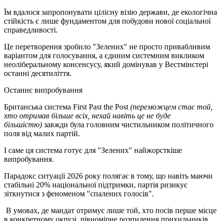
Їм вдалося запропонувати цілісну візію держави, де екологічна
стійкість є лише фундаментом для побудови нової соціальної
справедливості.
Це перетворення зробило "Зелених" не просто привабливим
варіантом для голосування, а єдиним системним викликом
неоліберальному консенсусу, який домінував у Вестмінстері
останні десятиліття.
Останнє випробування
Британська система First Past the Post
(переможцем стає той,
хто отримав більше всіх, нехай навіть це не буде
більшістю)
завжди була головним чистильником політичного
поля від малих партій.
І саме ця система готує для "Зелених" найжорсткіше
випробування.
Парадокс ситуації 2026 року полягає в тому, що навіть маючи
стабільні 20% національної підтримки, партія ризикує
зіткнутися з феноменом "спалених голосів".
В умовах, де мандат отримує лише той, хто посів перше місце
в конкретному окрузі, рівномірне розпилення прихильників