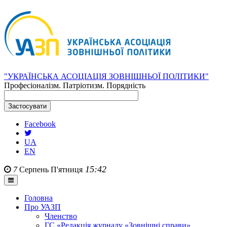
"УКРАЇНСЬКА АСОЦІАЦІЯ ЗОВНІШНЬОЇ ПОЛІТИКИ"
Професіоналізм. Патріотизм. Порядність
Facebook
UA
EN
15:42
7
Серпень
П'ятниця
Головна
Про УАЗП
Членство
ГС «Редакція журналу «Зовнішні справи»