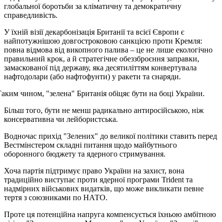
глобальної боротьби за кліматичну та демократичну
справедливість.
У їхній візії декарбонізація Британії та всієї Європи є
найпотужнішою довгостроковою санкцією проти Кремля:
повна відмова від викопного палива – це не лише екологічно
правильний крок, а й стратегічне обеззброєння заправки,
замаскованої під державу, яка десятиліттям конвертувала
нафтодолари (або нафтофунти) у ракети та снаряди.
Таким чином, "зелена" Британія обіцяє бути на боці України.
Більш того, бути не менш радикально антиросійською, ніж
консервативна чи лейбористська.
Водночас прихід "Зелених" до великої політики ставить перед
Вестмінстером складні питання щодо майбутнього
оборонного бюджету та ядерного стримування.
Хоча партія підтримує право України на захист, вона
традиційно виступає проти ядерної програми Trident та
надмірних військових видатків, що може викликати певне
тертя з союзниками по НАТО.
Проте ця потенційна напруга компенсується їхньою амбітною