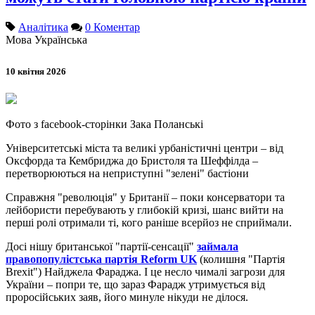
Аналітика
0 Коментар
Мова
Українська
10 квітня 2026
Фото з facebook-сторінки Зака Поланські
Університетські міста та великі урбаністичні центри – від
Оксфорда та Кембриджа до Бристоля та Шеффілда –
перетворюються на неприступні "зелені" бастіони
Справжня "революція" у Британії – поки консерватори та
лейбористи перебувають у глибокій кризі, шанс вийти на
перші ролі отримали ті, кого раніше всерйоз не сприймали.
Досі нішу британської "партії-сенсації"
займала
правопопулістська партія Reform UK
(колишня "Партія
Brexit") Найджела Фараджа. І це несло чималі загрози для
України – попри те, що зараз Фарадж утримується від
проросійських заяв, його минуле нікуди не ділося.