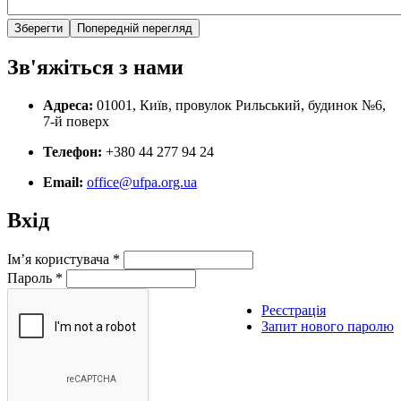
Зв'яжіться з нами
Адреса:
01001, Київ, провулок Рильський, будинок №6,
7-й поверх
Телефон:
+380 44 277 94 24
Email:
office@ufpa.org.ua
Вхід
Ім’я користувача
*
Пароль
*
Реєстрація
Запит нового паролю