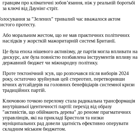
гравцям про кліматичні зобов’язання, ніж у реальній боротьбі
за ключі від Даунінг-стріт.
Голосування за "Зелених" тривалий час вважалося актом
чистого протесту.
Або моральним жестом, що не мав практичних політичних
наслідків у жорсткій мажоритарній системі Британії.
Це була епоха нішевого активізму, де партія могла впливати на
дискурс, але була повністю позбавлена інструментів впливу на
державний бюджет чи міжнародну політику.
Проте тектонічний зсув, що розпочався після виборів 2024
року, остаточно зруйнував цей стереотип, перетворивши
вічних аутсайдерів на головних бенефіціарів системної кризи
традиційних партій.
Ключовою точкою перелому стала радикальна трансформація
внутрішньої ідентичності партії: перехід від образу
"активістів, що обіймають дерева" до реноме прагматичних
управлінців, які на прикладі Бристоля та низки
муніципальних рад довели здатність ефективно оперувати
складним міським бюджетом.