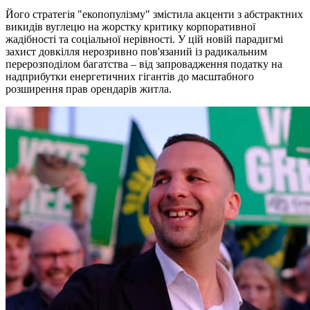
Його стратегія "екопопулізму" змістила акценти з абстрактних
викидів вуглецю на жорстку критику корпоративної
жадібності та соціальної нерівності. У цій новій парадигмі
захист довкілля нерозривно пов'язаний із радикальним
перерозподілом багатства – від запровадження податку на
надприбутки енергетичних гігантів до масштабного
розширення прав орендарів житла.