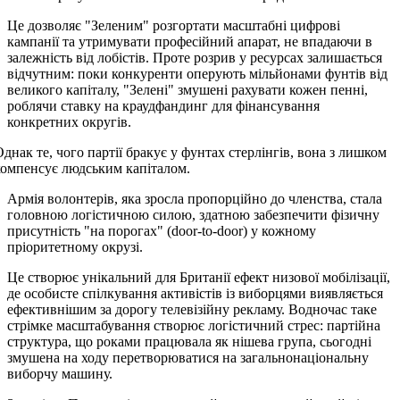
Це дозволяє "Зеленим" розгортати масштабні цифрові
кампанії та утримувати професійний апарат, не впадаючи в
залежність від лобістів. Проте розрив у ресурсах залишається
відчутним: поки конкуренти оперують мільйонами фунтів від
великого капіталу, "Зелені" змушені рахувати кожен пенні,
роблячи ставку на краудфандинг для фінансування
конкретних округів.
днак те, чого партії бракує у фунтах стерлінгів, вона з лишком
компенсує людським капіталом.
Армія волонтерів, яка зросла пропорційно до членства, стала
головною логістичною силою, здатною забезпечити фізичну
присутність "на порогах" (door-to-door) у кожному
пріоритетному окрузі.
Це створює унікальний для Британії ефект низової мобілізації,
де особисте спілкування активістів із виборцями виявляється
ефективнішим за дорогу телевізійну рекламу. Водночас таке
стрімке масштабування створює логістичний стрес: партійна
структура, що роками працювала як нішева група, сьогодні
змушена на ходу перетворюватися на загальнонаціональну
виборчу машину.