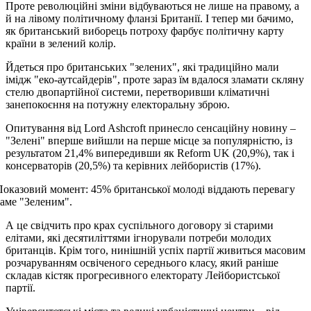
Проте революційні зміни відбуваються не лише на правому, а
й на лівому політичному фланзі Британії. І тепер ми бачимо,
як британський виборець потроху фарбує політичну карту
країни в зелений колір.
Йдеться про британських "зелених", які традиційно мали
імідж "еко-аутсайдерів", проте зараз їм вдалося зламати скляну
стелю двопартійної системи, перетворивши кліматичні
занепокоєння на потужну електоральну зброю.
Опитування від Lord Ashcroft принесло сенсаційну новину –
"Зелені" вперше вийшли на перше місце за популярністю, із
результатом 21,4% випередивши як Reform UK (20,9%), так і
консерваторів (20,5%) та керівних лейбористів (17%).
Показовий момент: 45% британської молоді віддають перевагу
саме "Зеленим".
А це свідчить про крах суспільного договору зі старими
елітами, які десятиліттями ігнорували потреби молодих
британців. Крім того, нинішній успіх партії живиться масовим
розчаруванням освіченого середнього класу, який раніше
складав кістяк прогресивного електорату Лейбористської
партії.