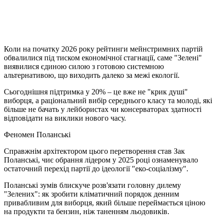
Коли на початку 2026 року рейтинги мейнстримних партій
обвалилися під тиском економічної стагнації, саме "Зелені"
виявилися єдиною силою з готовою системною
альтернативою, що виходить далеко за межі екології.
Сьогоднішня підтримка у 20% – це вже не "крик душі"
виборця, а раціональний вибір середнього класу та молоді, які
більше не бачать у лейбористах чи консерваторах здатності
відповідати на виклики нового часу.
Феномен Поланські
Справжнім архітектором цього перетворення став Зак
Поланські, чиє обрання лідером у 2025 році ознаменувало
остаточний перехід партії до ідеології "еко-соціалізму".
Поланські зумів блискуче розв'язати головну дилему
"Зелених": як зробити кліматичний порядок денним
привабливим для виборця, який більше переймається ціною
на продукти та бензин, ніж таненням льодовиків.