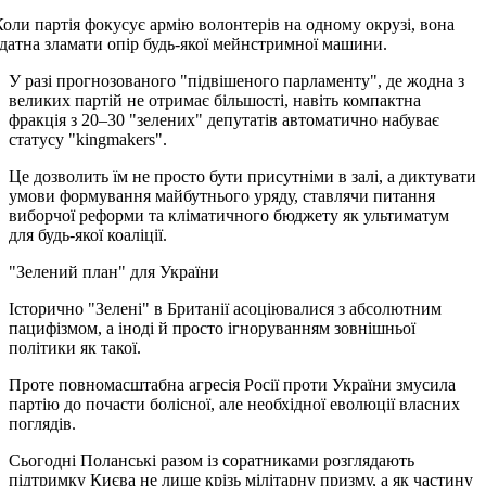
Коли партія фокусує армію волонтерів на одному окрузі, вона
здатна зламати опір будь-якої мейнстримної машини.
У разі прогнозованого "підвішеного парламенту", де жодна з
великих партій не отримає більшості, навіть компактна
фракція з 20–30 "зелених" депутатів автоматично набуває
статусу "kingmakers".
Це дозволить їм не просто бути присутніми в залі, а диктувати
умови формування майбутнього уряду, ставлячи питання
виборчої реформи та кліматичного бюджету як ультиматум
для будь-якої коаліції.
"Зелений план" для України
Історично "Зелені" в Британії асоціювалися з абсолютним
пацифізмом, а іноді й просто ігноруванням зовнішньої
політики як такої.
Проте повномасштабна агресія Росії проти України змусила
партію до почасти болісної, але необхідної еволюції власних
поглядів.
Сьогодні Поланські разом із соратниками розглядають
підтримку Києва не лише крізь мілітарну призму, а як частину