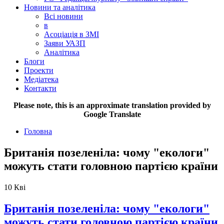
Новини та аналітика
Всі новини
в
Асоціація в ЗМІ
Заяви УАЗП
Аналітика
Блоги
Проекти
Медіатека
Контакти
Please note, this is an approximate translation provided by
Google Translate
Головна
Британія позеленіла: чому "екологи"
можуть стати головною партією країни
10
Кві
Британія позеленіла: чому "екологи"
можуть стати головною партією країни