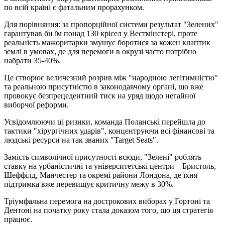
по всій країні є фатальним прорахунком.
Для порівняння: за пропорційної системи результат "Зелених"
гарантував би їм понад 130 крісел у Вестмінстері, проте
реальність мажоритарки змушує боротися за кожен клаптик
землі в умовах, де для перемоги в окрузі часто потрібно
набрати 35-40%.
Це створює величезний розрив між "народною легітимністю"
та реальною присутністю в законодавчому органі, що вже
провокує безпрецедентний тиск на уряд щодо негайної
виборчої реформи.
Усвідомлюючи ці ризики, команда Поланські перейшла до
тактики "хірургічних ударів", концентруючи всі фінансові та
людські ресурси на так званих "Target Seats".
Замість символічної присутності всюди, "Зелені" роблять
ставку на урбаністичні та університетські центри – Бристоль,
Шеффілд, Манчестер та окремі райони Лондона, де їхня
підтримка вже перевищує критичну межу в 30%.
Тріумфальна перемога на дострокових виборах у Гортоні та
Дентоні на початку року стала доказом того, що ця стратегія
працює.