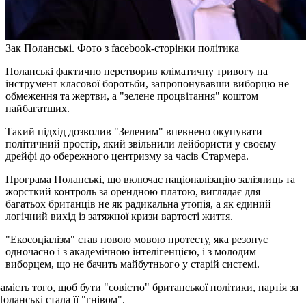
Зак Поланські. Фото з facebook-сторінки політика
Поланські фактично перетворив кліматичну тривогу на
інструмент класової боротьби, запропонувавши виборцю не
обмеження та жертви, а "зелене процвітання" коштом
найбагатших.
Такий підхід дозволив "Зеленим" впевнено окупувати
політичний простір, який звільнили лейбористи у своєму
дрейфі до обережного центризму за часів Стармера.
Програма Поланські, що включає націоналізацію залізниць та
жорсткий контроль за орендною платою, виглядає для
багатьох британців не як радикальна утопія, а як єдиний
логічний вихід із затяжної кризи вартості життя.
"Екосоціалізм" став новою мовою протесту, яка резонує
одночасно і з академічною інтелігенцією, і з молодим
виборцем, що не бачить майбутнього у старій системі.
амість того, щоб бути "совістю" британської політики, партія за
оланські стала її "гнівом".