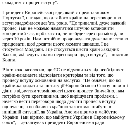
складним є процес вступу".
Президент Європейської ради, який є представником
Португалії, нагадав, що для його країни на переговори про
вступ знадобилося дев’ять років. "Це тривалий, дуже важкий
процес, і ми не можемо намагатися штучно встановити
конкретний час, щоб сказати, чи це буде через три місяці, чи
через 10 років. Нам потрібно продовжувати дуже наполегливо
працювати, щоб досягти цього якомога швидше. І це
стосується Молдови. І це стосується шести країн Західних
Балкан, які ведуть з нами переговори щодо вступу", – пояснив
Кошта.
Він також наголосив, що ЄС не відмовиться від необхідності
країни-кандидата відповідати критеріям та від того, що
процесу вступу оснований на заслугах. "Це означає, що всі
країни-кандидати та інституції Європейського Союзу повинні
діяти з відчуттям терміновості цього процесу. Звичайно, нам
потрібно бути креативними, щоб вирішувати проблеми, і
нелегко вести переговори щодо дев’яти процесів вступу
одночасно, а особливо з країною такого масштабу та в
нинішній ситуації, як Україна. Але ми віримо в майбутнє
України, і ми віримо, що майбутнє України в Європейському
союзі", – деталізував президент Європейської ради.