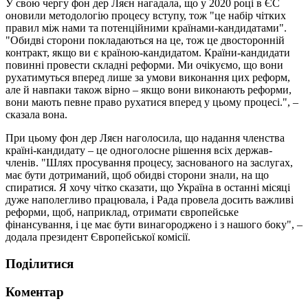
У свою чергу фон дер Ляєн нагадала, що у 2020 році в ЄС
оновили методологію процесу вступу, тож "це набір чітких
правил між нами та потенційними країнами-кандидатами".
"Обидві сторони покладаються на це, тож це двосторонній
контракт, якщо ви є країною-кандидатом. Країни-кандидати
повинні провести складні реформи. Ми очікуємо, що вони
рухатимуться вперед лише за умови виконання цих реформ,
але й навпаки також вірно – якщо вони виконають реформи,
вони мають певне право рухатися вперед у цьому процесі.", –
сказала вона.
При цьому фон дер Ляєн наголосила, що надання членства
країні-кандидату – це одноголосне рішення всіх держав-
членів. "Шлях просування процесу, заснованого на заслугах,
має бути дотриманий, щоб обидві сторони знали, на що
спиратися. Я хочу чітко сказати, що Україна в останні місяці
дуже наполегливо працювала, і Рада провела досить важливі
реформи, щоб, наприклад, отримати європейське
фінансування, і це має бути винагороджено і з нашого боку", –
додала президент Європейської комісії.
Поділитися
Коментар