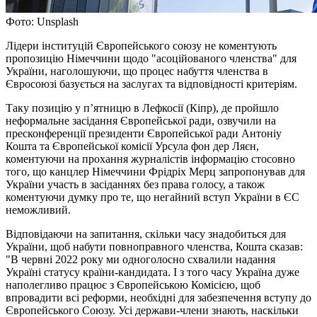
Фото: Unsplash
Лідери інституцій Європейського союзу не коментують
пропозицію Німеччини щодо "асоційованого членства" для
України, наголошуючи, що процес набуття членства в
Євросоюзі базується на заслугах та відповідності критеріям.
Таку позицію у п’ятницю в Лефкосії (Кіпр), де пройшло
неформальне засідання Європейської ради, озвучили на
пресконференції президенти Європейської ради Антоніу
Кошта та Європейської комісії Урсула фон дер Ляєн,
коментуючи на прохання журналістів інформацію стосовно
того, що канцлер Німеччини Фрідріх Мерц запропонував для
України участь в засіданнях без права голосу, а також
коментуючи думку про те, що негайний вступ України в ЄС
неможливий.
Відповідаючи на запитання, скільки часу знадобиться для
України, щоб набути повноправного членства, Кошта сказав:
"В червні 2022 року ми одноголосно схвалили надання
Україні статусу країни-кандидата. І з того часу Україна дуже
наполегливо працює з Європейською Комісією, щоб
впровадити всі реформи, необхідні для забезпечення вступу до
Європейського Союзу. Усі держави-члени знають, наскільки