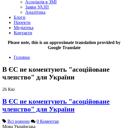
Асоціація в ЗМІ
Заяви УАЗП
Аналітика
Блоги
Проекти
Медіатека
Контакти
Please note, this is an approximate translation provided by
Google Translate
Головна
В ЄС не коментують "асоційоване
членство" для України
26
Кві
В ЄС не коментують "асоційоване
членство" для України
Всі новини
0 Коментар
Мова
Українська