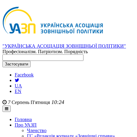
"УКРАЇНСЬКА АСОЦІАЦІЯ ЗОВНІШНЬОЇ ПОЛІТИКИ"
Професіоналізм. Патріотизм. Порядність
Facebook
UA
EN
10:24
7
Серпень
П'ятниця
Головна
Про УАЗП
Членство
ГС «Редакція журналу «Зовнішні справи»