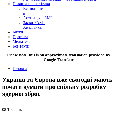
Новини та аналітика
Всі новини
в
Асоціація в ЗМІ
Заяви УАЗП
Аналітика
Блоги
Проекти
Медіатека
Контакти
Please note, this is an approximate translation provided by
Google Translate
Головна
Україна та Європа вже сьогодні мають
почати думати про спільну розробку
ядерної зброї.
08
Травень