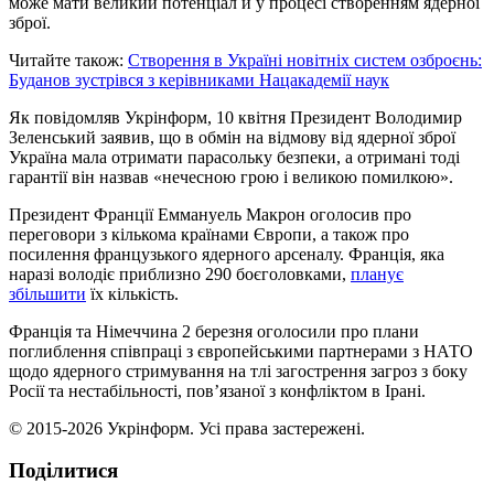
може мати великий потенціал й у процесі створенням ядерної
зброї.
Читайте також:
Створення в Україні новітніх систем озброєнь:
Буданов зустрівся з керівниками Нацакадемії наук
Як повідомляв Укрінформ, 10 квітня Президент Володимир
Зеленський заявив, що в обмін на відмову від ядерної зброї
Україна мала отримати парасольку безпеки, а отримані тоді
гарантії він назвав «нечесною грою і великою помилкою».
Президент Франції Еммануель Макрон оголосив про
переговори з кількома країнами Європи, а також про
посилення французького ядерного арсеналу. Франція, яка
наразі володіє приблизно 290 боєголовками,
планує
збільшити
їх кількість.
Франція та Німеччина 2 березня оголосили про плани
поглиблення співпраці з європейськими партнерами з НАТО
щодо ядерного стримування на тлі загострення загроз з боку
Росії та нестабільності, пов’язаної з конфліктом в Ірані.
© 2015-2026 Укрінформ. Усі права застережені.
Поділитися