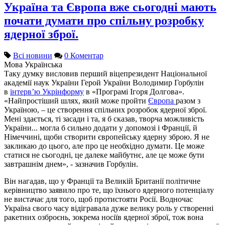
Україна та Європа вже сьогодні мають
почати думати про спільну розробку
ядерної зброї.
Всі новини
0 Коментар
Мова
Українська
Таку думку висловив перший віцепрезидент Національної
академії наук України Герой України Володимир Горбулін
в
інтерв’ю Укрінформу
в «Програмі Ігоря Долгова».
«Найпростіший шлях, який може пройти
Європа
разом з
Україною, – це створення спільних розробок ядерної зброї.
Мені здається, ті засади і та, я б сказав, творча можливість
України... могла б сильно додати у допомозі і Франції, й
Німеччині, щоби створити європейську ядерну зброю. Я не
закликаю до цього, але про це необхідно думати. Це може
статися не сьогодні, це далеке майбутнє, але це може бути
завтрашнім днем», - зазначив Горбулін.
Він нагадав, що у Франції та Великій Британії політичне
керівництво заявило про те, що їхнього ядерного потенціалу
не вистачає для того, щоб протистояти Росії. Водночас
Україна свого часу відігравала дуже велику роль у створенні
ракетних озброєнь, зокрема носіїв ядерної зброї, тож вона