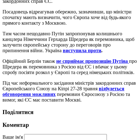
закордонних справ ЄС.
Посадовець відреагував обережно, зазначивши, що міністри
спочатку мають визначити, чого Європа хоче від будь-якого
прямого контакту з Москвою.
Тим часом нещодавно Путін запропонував колишнього
канцлера Німеччини Герхарда Шредера як перемовника, щоб
залучити європейську сторону до переговорів про
припинення війни. Україна
виступила проти
.
Офіційний Берлін також
не сприймає пропозицію Путіна
про
Шредера як перемовника з Росією від ЄС і вбачає у цьому
спробу посіяти розкол у Європі та серед німецьких політиків.
Під час неформального засідання міністрів закордонних справ
Європейського Союзу на Кіпрі 27-28 травня
відбудеться
обговорення можливих
перемовин Євросоюзу з Росією та
вимог, які ЄС має поставити Москві.
Поділитися
Коментар
Ваше ім'я