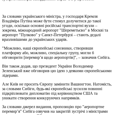
За словами українського міністра, у господаря Кремля
Владіміра Путіна може бути стимул долучитися до такої
угоди, оскільки основні російські транспортні вузли –
зокрема, міжнародний аеропорт "Шереметьєво" в Москві та
аеропорт "Пулково" у Санкт-Петербурзі – стають дедалі
вразливішими до українських ударів.
"Можливо, наші європейські союзники, створивши
платформу або, можливо, спеціальну групу, могли б
обговорити [перемир’я щодо аеропортів]", – зазначив Сибіга.
Він також додав, що президент України Володимир
Зеленський вже обговорив цю ідею з деякими європейськими
лідерами.
Але Київ не просить Європу замінити Вашингтон. Натомість,
за словами Сибіги, будь-які європейські зусилля повинні
підкріплювати дипломатію під керівництвом США та
уникати створення конкуруючих напрямків.
За словами джерел видання, пропозицію про "аеропортне
перемир’я" Сибіга озвучив на закритій зустрічі з міністрами