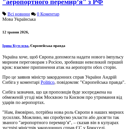
"аеропортного перемир’я" з РФ
Всі новини
0 Коментар
Мова
Українська
12 травня 2026,
Ірина Кутєлєва
, Європейська правда
Україна хоче, щоб Європа допомогла надати нового імпульсу
мирним переговорам з Росією, зробивши невеликий перший
крок: взаємне припинення атак на аеропорти обох сторін.
Про це заявив міністр закордонних справ України Андрій
Сибіга у коментарі
Politico
, повідомляє "Європейська правда".
Сибіга зазначив, що ця пропозиція буде зосереджена на
обмеженій угоді між Москвою та Києвом про утримання від
ударів по аеропортах.
"Нам, ймовірно, потрібна нова роль Європи в наших мирних
зусиллях. Можливо, ми спробуємо укласти або досягти так
званого "аеропортного перемир’я", – сказав він в кулуарах
зустрічі міністрів закордонних справ ЄС у Брюсселі.