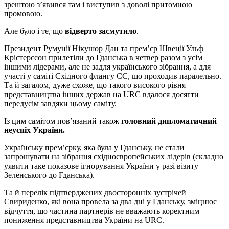
зрештою з’явився там і виступив з доволі притомною
промовою.
Але було і те, що
відверто засмутило
.
Президент Румунії Нікушор Дан та прем’єр Швеції Ульф
Крістерссон прилетіли до Гданська в четвер разом з усім
іншими лідерами, але не задля українського зібрання, а для
участі у саміті Східного флангу ЄС, що проходив паралельно.
Та й загалом, дуже схоже, що такого високого рівня
представництва інших держав на URC вдалося досягти
передусім завдяки цьому саміту.
Із цим самітом пов’язаний також
головний дипломатичний
неуспіх України.
Українську прем’єрку, яка була у Гданську, не стали
запрошувати на зібрання східноєвропейських лідерів (складно
уявити таке показове ігнорування України у разі візиту
Зеленського до Гданська).
Та й перелік підтверджених двосторонніх зустрічей
Свириденко, які вона провела за два дні у Гданську, зміцнює
відчуття, що частина партнерів не вважають коректним
пониження представництва України на URC.