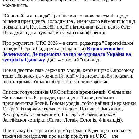
можливість.
"Європейська правда" і раніше висловлювала сумнів щодо
рішення президента Володимира Зеленського відмовитися від
поїздки на URC. Перебіг подій підтвердив: їхати варто було.
Ця ж думка домінувала і в кулуарах конференції.
Про результати URC 2026 – в статті редактора "Європейської
правди" Сергія Сидоренка (з Гданська)
Відновлення без
Зеленського. Де перемогла та що не отримала Україна на
зустрічі у Гданську
. Далі – стислий її виклад.
Понад десяток глав держав та урядів, керівництво Євросоюзу
тощо зібралися на урочистій події у Гданську, щоби показати,
що підтримка України зберігається і лише зростає.
Список топучасників URC вийшов
вражаючий
. Очільники
Єврокомісії та Євроради; президент Литви, очільник
президентства Боснії. Голови урядів, тобто найвищі керівники
11 країн із парламентською владою: Польщі, Німеччини,
Австрії, Чехії, Словаччини, Болгарії, Албанії, а також
балтійської четвірки (Литва, Латвія, Естонія, Фінляндія).
При цьому болгарський прем’єр Румен Радев ще на початку
тижня не повідомляв про намір прибути на URC – але