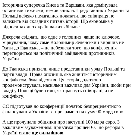
Історична суперечка Києва та Варшави, яка домінувала
останніми тижнями, немов зникла. Представники України та
Польщі всіляко намагалися показати, що співпраця не
залежить від складних питань історії. Що економіка у
відносинах двох країн важить більше.
Джерела свідчать, що одне з головних, якщо не ключове,
міркування, чому саме Володимир Зеленський вирішив не
їхати до Гданська, – це небезпека того, що конференція
перетвориться на політичний майданчик противників
України.
До Гданська приїхали лише представники уряду Польщі та
партії влади. Права опозиція, яка живиться історичним
конфліктом, була відсутня. Ця історія додатково
продемонструвала, наскільки важливо для України, щоби при
владі у Польщі були сили, як прагнуть співпраці, а не
конфлікту.
ЄС підготував до конференції початок безпрецедентного
фінансування України за програмою на суму 90 млрд євро.
А ще пролунали обіцянки про наступні 100 млрд євро. З
важливим зауваженням: прив'язка грошей ЄС до реформ в
Україні
стане ще сильнішою
.