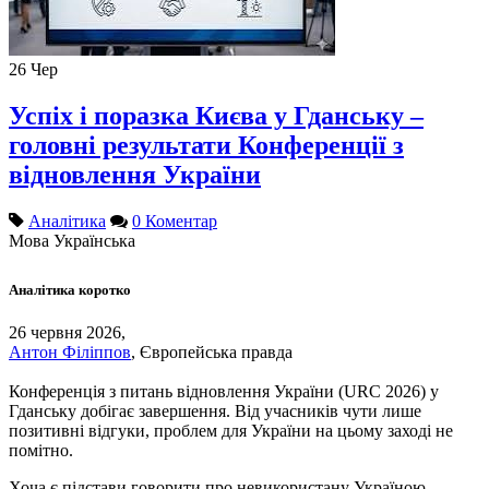
26
Чер
Успіх і поразка Києва у Гданську –
головні результати Конференції з
відновлення України
Аналітика
0 Коментар
Мова
Українська
Аналітика коротко
26 червня 2026,
Антон Філіппов
, Європейська правда
Конференція з питань відновлення України (URC 2026) у
Гданську добігає завершення. Від учасників чути лише
позитивні відгуки, проблем для України на цьому заході не
помітно.
Хоча є підстави говорити про невикористану Україною