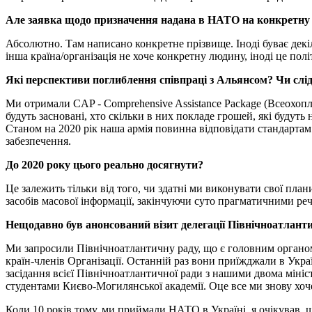
Але заявка щодо призначення надана в НАТО на конкретну
Абсолютно. Там написано конкретне прізвище. Іноді буває декіл
інша країна/організація не хоче конкретну людину, іноді це пол
Які перспективи поглиблення співпраці з Альянсом? Чи слід
Ми отримали CAP - Comprehensive Assistance Package (Всеохопл
будуть засновані, хто скільки в них покладе грошей, які будут
Станом на 2020 рік наша армія повинна відповідати стандартам
забезпечення.
До 2020 року цього реально досягнути?
Це залежить тільки від того, чи здатні ми виконувати свої пл
засобів масової інформації, закінчуючи суто прагматичними реч
Нещодавно був анонсований візит делегації Північноатланти
Ми запросили Північноатлантичну раду, що є головним органом
країн-членів Організації. Останній раз вони приїжджали в Украї
засідання всієї Північноатлантичної ради з нашими двома мініс
студентами Києво-Могилянської академії. Оце все ми знову хоч
Коли 10 років тому, ми приймали НАТО в Україні, я очікував, 