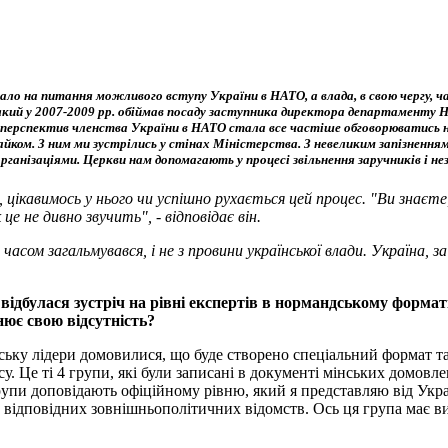
ало на питання можливого вступу України в НАТО, а влада, в свою чергу, 
й у 2007-2009 рр. обіймав посаду заступника директора департаменту НАТ
а перспектив членства України в НАТО стала все частіше обговорюватись 
ком. З ним ми зустрілись у стінах Міністерства. З невеликим запізненням 
організаціями. Церкви нам допомагають у процесі звільнення заручників і н
цікавимось у нього чи успішно рухається цей процес. "Ви знаєте,
це не дивно звучить", - відповідає він.
сом загальмувався, і не з провини української влади. Україна, з
дбулася зустріч на рівні експертів в нормандському форматі, 
нює свою відсутність?
нську лідери домовилися, що буде створено спеціальний формат та
. Це ті 4 групи, які були записані в документі мінських домовле
упи доповідають офіційному рівню, який я представляю від Укра
и відповідних зовнішньополітичних відомств. Ось ця група має в