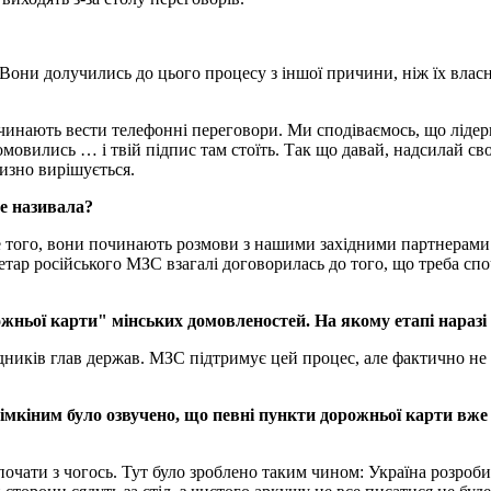
у. Вони долучились до цього процесу з іншої причини, ніж їх влас
инають вести телефонні переговори. Ми сподіваємось, що лідери
омовились … і твій підпис там стоїть. Так що давай, надсилай св
лизно вирішується.
не називала?
е того, вони починають розмови з нашими західними партнерами: 
р російського МЗС взагалі договорилась до того, що треба спочат
жньої карти" мінських домовленостей. На якому етапі наразі
дників глав держав. МЗС підтримує цей процес, але фактично не
кіним було озвучено, що певні пункти дорожньої карти вже 
ба почати з чогось. Тут було зроблено таким чином: Україна розр