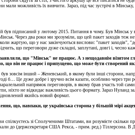
и сторони сядуть за стіл, з чистого аркушу це все писатися не бу
и мали можливість їх вивчити. Зараз, під час зустрічі в Мінську
 був підписаний у лютому 2015. Питання в чому. Був Мінськ у вер
інськ. Через два роки ми зрозуміли, що цей пакет заходів теж не
нколи жартую, що у нас закінчуються вислови: "пакет заходів", 
чить, що переговори дуже складні, заплутані, довгі і, чесно каж
во заявляли, що "Мінськ" не працює. А з нещодавнім візитом
но, що він не працює і припущено, що може бути створений я
був зовсім інший – Женевський, в якому були інші сторони, напр
ді б… Це дуже добре і зручно всім казати, особливо через три р
паралельний напрямок переговорів, в якому брав участь той сами
упи, ніхто не відкидає важливість цього формату. Зараз Нуланд
 відновлений якийсь новий формат.
я, що, навпаки, це українська сторона у більшій мірі акцен
ви спілкуєтесь зі Сполученими Штатами, ви розумієте скільки про
иїхали до (держсекретаря США Рекса, - прим. ред.) Тіллерсона. В