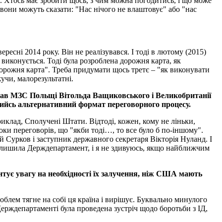
де. Хтось має зробити щось, з чим можна погодитись, і що може
, вони можуть сказати: "Нас нічого не влаштовує" або "нас
есні 2014 року. Він не реалізувався. І тоді в лютому (2015)
 виконується. Тоді була розроблена дорожня карта, як
"дорожня карта". Треба придумати щось третє – "як виконувати
учи, малорезультатні.
 глав МЗС Польщі Вітольда Ващиковського і Великобританії
кийсь альтернативний формат переговорного процесу.
иклад, Сполучені Штати. Відтоді, кожен, кому не ліньки,
оки переговорів, що "якби тоді…, то все було б по-іншому".
й Сурков і заступник державного секретаря Вікторія Нуланд. І
 залишила Держдепартамент, і я не здивуюсь, якщо найближчим
тує увагу на необхідності їх залучення, ніж США мають
блем тягне на собі ця країна і вирішує. Буквально минулого
 Держдепартаменті була проведена зустріч щодо боротьби з ІД,