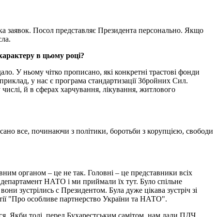
лька заявок. Посол представляє Президента персонально. Якщо
сла.
характеру в цьому році?
ло. У ньому чітко прописано, які конкретні трастові фонди
априклад, у нас є програма стандартизації Збройних Сил.
 числі, й в сферах харчування, лікування, житлового
сано все, починаючи з політики, боротьби з корупцією, свободи
им органом – це не так. Головні – це представники всіх
ий департамент НАТО і ми приймали їх тут. Було спільне
вони зустрілись с Президентом. Була дуже цікава зустріч зі
ртії "Про особливе партнерство України та НАТО".
ся. Якби тоді, перед Бухарестським самітом, нам дали ПДЧ