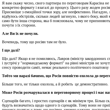
Я вам скажу чесно, свого партнера по переговорам Карасіна не
конкретно формату і взагалі до процесу. Цього разу жоден росі
Приємніше з емоційної точки зору, але неефективно. Нагадую, 
відбулось обстрілів, скільки людей загинуло, з якого боку, який 
само бути інша сторона, яка б пояснювала, чому не припиняються
почути з їх сторони.
Але Ви їх не почули.
Вочевидь, тому що росіян там не було.
І що далі?
Що далі? Якщо я не помиляюсь, Лавров (міністр закордонних сп
і зустрічі у "нормандському форматі" на рівні міністрів не хоч
сенсу проводити саміт, немає реального політичного поштовху 
Тобто ми наразі бачимо, що Росія повністю охолола до пере
Більше того, не тільки охолола, а й робить це демонстративно.
Може Росія розчарувалася в переговорному процесі і має н
Сценаріїв багато, і простих сценаріїв є як мінімум три. Більш
будуть визначатись щодо одного із сценаріїв. Тому вони не при
процесу полягає у тому, що росіяни, умовно кажучи, поступово 