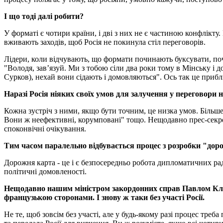
І що тоді далі робити?
У форматі є чотири країни, і дві з них не є частиною конфлікт
вживають заходів, щоб Росія не покинула стіл переговорів.
Лідери, коли відчувають, що формати починають буксувати, поч
"Володя, зав’язуй. Ми з тобою сіли два роки тому в Мінську і д
Сурков), нехай вони сідають і домовляються". Ось так це приб
Наразі Росія ніяких своїх умов для залучення у переговори 
Кожна зустріч з ними, якщо бути точним, це низка умов. Більш
Вони ж неефективні, корумповані" тощо. Нещодавно прес-секрета
споконвічні очікування.
Тим часом паралельно відбувається процес з розробки "доро
Дорожня карта - це і є безпосередньо робота дипломатичних ра
політичні домовленості.
Нещодавно нашим міністром закордонних справ Павлом Клім
французькою сторонами. І знову ж таки без участі Росії.
Не те, щоб зовсім без участі, але у будь-якому разі процес тре