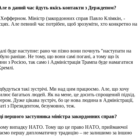
 Але в даний час йдуть якісь контакти з Держдепом?
Хефферном. Міністр (закордонних справ Павло Клімкін, -
місцях. Але певний час потрібен, щоб зрозуміти, хто конкретно на
далі буде наступне: рано чи пізно вони почнуть "наступати на
було раніше. Не тому, що вони самі погані, а тому що їх
ни з Росією, так само і Адміністрація Трампа буде намагатися
Кремлі.
ідбудуться такі зустрічі. Ми над цим працюємо. Але, що хочу
хвилює багатьох людей. Як на мене, це досить спрощений підхід.
ром. Дуже цікава зустріч, бо це нова людина в Адміністрації,
таті з Президентом, безумовно, теж.
ді першого заступника міністра закордонних справ?
в цьому випадку НАТО. Тому що це право НАТО, приймаючої
имаємо першу дипломатичну традицію – не залишимо за іншою