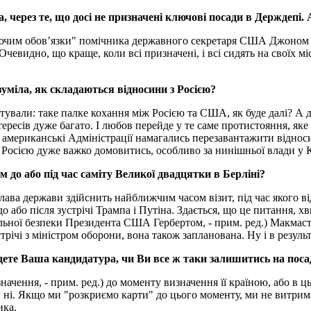
 через те, що досі не призначені ключові посади в Держдепі.
нуючим обов’язки" помічника державного секретаря США Джоном 
 Очевидно, що краще, коли всі призначені, і всі сидять на своїх 
міла, як складаються відносини з Росією?
итували: таке палке кохання між Росією та США, як буде далі? А 
ересів дуже багато. І любов перейде у те саме протистояння, яке 
сі американські Адміністрації намагались перезавантажити відноси
з Росією дуже важко домовитись, особливо за нинішньої влади у 
 до або під час саміту Великої двадцятки в Берліні?
глава держави здійснить найближчим часом візит, під час якого в
 до або після зустрічі Трампа і Путіна. Здається, що це питання, 
альної безпеки Президента США Гербертом, - прим. ред.) Макмасте
трічі з міністром оборони, вона також запланована. Ну і в резуль
дете Ваша кандидатура, чи Ви все ж таки залишитись на поса
ачення, - прим. ред.) до моменту визначення її країною, або 
 ні. Якщо ми "розкриємо карти" до цього моменту, ми не витр
ика.