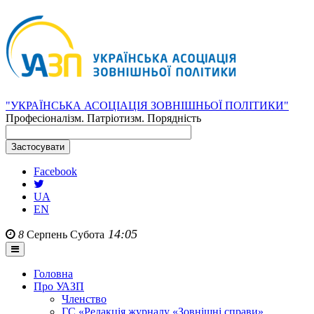
"УКРАЇНСЬКА АСОЦІАЦІЯ ЗОВНІШНЬОЇ ПОЛІТИКИ"
Професіоналізм. Патріотизм. Порядність
Facebook
UA
EN
14:05
8
Серпень
Субота
Головна
Про УАЗП
Членство
ГС «Редакція журналу «Зовнішні справи»