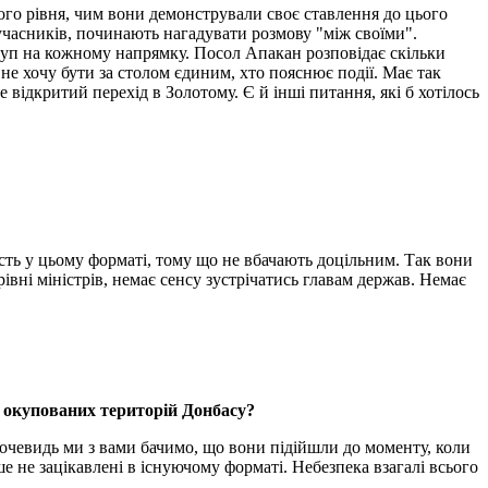
ого рівня, чим вони демонстрували своє ставлення до цього
 учасників, починають нагадувати розмову "між своїми".
груп на кожному напрямку. Посол Апакан розповідає скільки
 я не хочу бути за столом єдиним, хто пояснює події. Має так
 відкритий перехід в Золотому. Є й інші питання, які б хотілось
сть у цьому форматі, тому що не вбачають доцільним. Так вони
рівні міністрів, немає сенсу зустрічатись главам держав. Немає
о окупованих територій Донбасу?
 вочевидь ми з вами бачимо, що вони підійшли до моменту, коли
е не зацікавлені в існуючому форматі. Небезпека взагалі всього