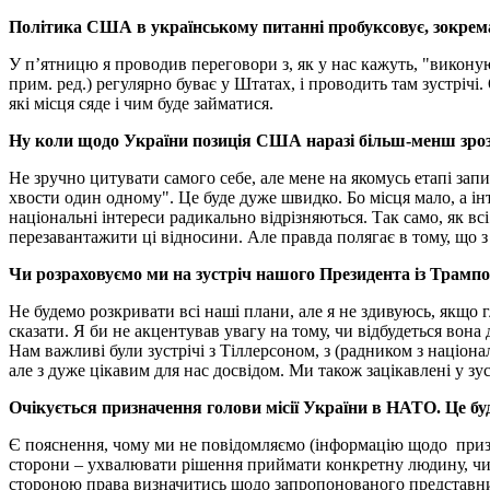
Політика США в українському питанні пробуксовує, зокрема,
У п’ятницю я проводив переговори з, як у нас кажуть, "вико
прим. ред.) регулярно буває у Штатах, і проводить там зустрічі.
які місця сяде і чим буде займатися.
Ну коли щодо України позиція США наразі більш-менш зрозу
Не зручно цитувати самого себе, але мене на якомусь етапі зап
хвости один одному". Це буде дуже швидко. Бо місця мало, а інт
національні інтереси радикально відрізняються. Так само, як в
перезавантажити ці відносини. Але правда полягає в тому, що 
Чи розраховуємо ми на зустріч нашого Президента із Трампом
Не будемо розкривати всі наші плани, але я не здивуюсь, якщо 
сказати. Я би не акцентував увагу на тому, чи відбудеться вона
Нам важливі були зустрічі з Тіллерсоном, з (радником з націон
але з дуже цікавим для нас досвідом. Ми також зацікавлені у зус
Очікується призначення голови місії України в НАТО. Це бу
Є пояснення, чому ми не повідомляємо (інформацію щодо призн
сторони – ухвалювати рішення приймати конкретну людину, чи
стороною права визначитись щодо запропонованого представн