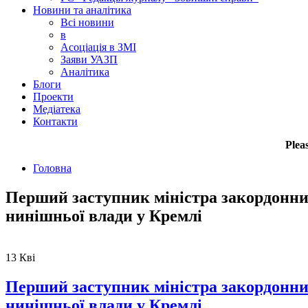
Новини та аналітика
Всі новини
в
Асоціація в ЗМІ
Заяви УАЗП
Аналітика
Блоги
Проекти
Медіатека
Контакти
Plea
Головна
Перший заступник міністра закордонних
нинішньої влади у Кремлі
13
Кві
Перший заступник міністра закордонних
нинішньої влади у Кремлі