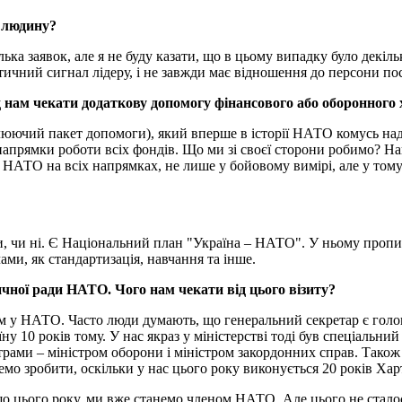
 людину?
ька заявок, але я не буду казати, що в цьому випадку було декі
ітичний сигнал лідеру, і не завжди має відношення до персони по
 нам чекати додаткову допомогу фінансового або оборонного 
юючий пакет допомоги), який вперше в історії НАТО комусь нада
ь напрямки роботи всіх фондів. Що ми зі своєї сторони робимо? Н
 НАТО на всіх напрямках, не лише у бойовому вимірі, але у тому
ани, чи ні. Є Національний план "Україна – НАТО". У ньому пропи
ами, як стандартизація, навчання та інше.
чної ради НАТО. Чого нам чекати від цього візиту?
 у НАТО. Часто люди думають, що генеральний секретар є головн
ну 10 років тому. У нас якраз у міністерстві тоді був спеціальн
трами – міністром оборони і міністром закордонних справ. Також 
емо зробити, оскільки у нас цього року виконується 20 років Ха
що цього року, ми вже станемо членом НАТО. Але цього не стало