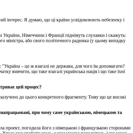
ний інтерес. Я думаю, що ці країни усвідомлюють небезпеку і
 України, Німеччини і Франції піднімуть слухавки і скажуть:
ого міністра, або свого політичного радника (у цьому випадку
"Україна – це ж взагалі не держава, для чого їм допомагати?
ку вивчити, що таке взагалі українська нація і що таке їхні
 триває цей процес?
 залучено до цього конкретного фрагменту. Тому що це високі
напрацьовані, при чому саме українською, німецькою та
обила проект, погодила його з німецькою і французькою сторонами