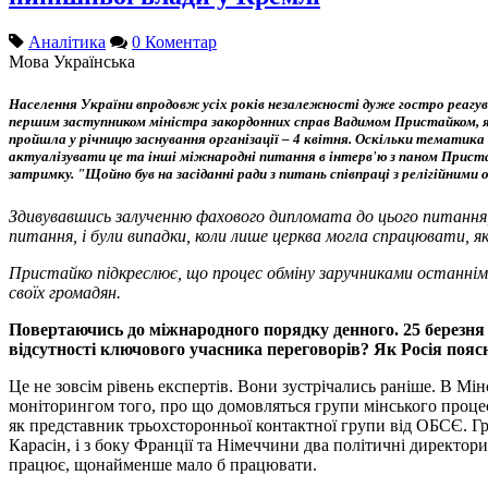
Аналітика
0 Коментар
Мова
Українська
Населення України впродовж усіх років незалежності дуже гостро реагув
першим заступником міністра закордонних справ Вадимом Пристайком, яки
пройшла у річницю заснування організації – 4 квітня. Оскільки тематик
актуалізувати це та інші міжнародні питання в інтерв'ю з паном Пристай
затримку. "Щойно був на засіданні ради з питань співпраці з релігійними 
Здивувавшись залученню фахового дипломата до цього питання, 
питання, і були випадки, коли лише церква могла спрацювати, як 
Пристайко підкреслює, що процес обміну заручниками останнім ча
своїх громадян.
Повертаючись до міжнародного порядку денного. 25 березня ві
відсутності ключового учасника переговорів? Як Росія пояс
Це не зовсім рівень експертів. Вони зустрічались раніше. В Мі
моніторингом того, про що домовляться групи мінського процесу
як представник трьохсторонньої контактної групи від ОБСЄ. Гр
Карасін, і з боку Франції та Німеччини два політичні директор
працює, щонайменше мало б працювати.