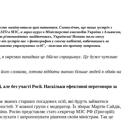
часто маніпулювала цим питанням. Символічно, що наша зустріч з
О в МЗС, а зараз курує в Міністерстві взаємодію України з Альянсом,
на різноманітних майданчиках, Українські Новини мали змогу
він зустрів нас з фотографом у своєму кабінеті, вибачившись за
езаконно утримуваних осіб", - пояснив він причину затримки.
 в окремих випадках це дійсно спрацьовує. Це дуже чутливе
а його словами, готова віддати значно більше людей в обмін на
але без участі Росії. Наскільки ефективні переговори за
к званих старших посадових осіб, які будуть займатися
ностей. У кожної групи є модератор. Їх збирає Мартін Сайдік,
їни. Росію представляє статс-секретар МЗС РФ (Григорій)
ислухати і запропонувати рішення своїм міністрам. Так це