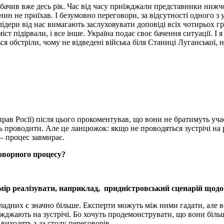
 бачив вже десь рік. Час від часу приїжджали представники нижч
янин не приїхав. І безумовно переговори, за відсутності одного з
лідери від нас вимагають заслуховувати доповіді всіх чотирьох 
міст підірвали, і все інше. Україна подає своє бачення ситуації. І
 обстріли, чому не відведені війська біля Станиці Луганської, не
рав Росії) після цього прокоментував, що вони не братимуть уча
уть проводити. Але це ланцюжок: якщо не проводяться зустрічі на 
– процес завмирає.
говорного процесу?
амір реалізувати, наприклад, придністровський сценарій щод
 складних є значно більше. Експерти можуть між ними гадати, але
їжджають на зустрічі. Бо хочуть продемонструвати, що вони більш
виходять з-за столу переговорів.