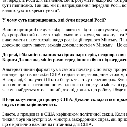
та передала Росії для вивчення. Ви ж розумієте, якщо всі чотир
бути підписано. Так що, ми ці напрацювання передали Росії, вон
влаштовують окремі пункти".
У чому суть напрацювань, які були передані Росії?
Вони в принципі не дуже відрізняються від того документа, який
був розроблений пакет заходів, умовно кажучи, як виконувати М
виконувати пакет заходів щодо реалізації першого Мінську. Я і
дорожню карту пакету заходів домовленостей у Мінську". Це свід
До речі, і більшість наших західних партнерів, неодноразо
Бориса Джонсона, міністрами серед іншого було підтвердже
Альтернативний формат був з самого початку. Спочатку процес 
нагадує про те, що якби США сиділи за переговорним столом, то
Насправді, Сполучені Штати беруть участь у переговорах. Був 
хоча вони не є частиною нормандського процесу та мінської гр
часом знайдеться хтось інший, хто підхопить цю роботу і буде
Щодо залучення до процесу США. Деколи складається враженн
якусь свою зацікавленість.
Знаєте, я працював в США керівником політичної секції. Коли 
тижня я був на зустрічі 56 міністрів закордонних справ, які пр
що є критично важливим питанням для США.