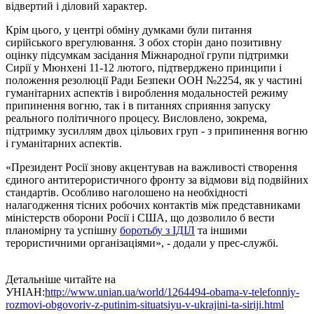
відвертий і діловий характер.
Крім цього, у центрі обміну думками були питання
сирійського врегулювання. З обох сторін дано позитивну
оцінку підсумкам засідання Міжнародної групи підтримки
Сирії у Мюнхені 11-12 лютого, підтверджено принципи і
положення резолюції Ради Безпеки ООН №2254, як у частині
гуманітарних аспектів і вироблення модальностей режиму
припинення вогню, так і в питаннях сприяння запуску
реального політичного процесу. Висловлено, зокрема,
підтримку зусиллям двох цільових груп - з припинення вогню
і гуманітарних аспектів.
«Президент Росії знову акцентував на важливості створення
єдиного антитерористичного фронту за відмови від подвійних
стандартів. Особливо наголошено на необхідності
налагодження тісних робочих контактів між представниками
міністерств оборони Росії і США, що дозволило б вести
планомірну та успішну
боротьбу з ІДІЛ
та іншими
терористичними організаціями», - додали у прес-службі.
Детальніше читайте на
УНІАН:
http://www.unian.ua/world/1264494-obama-v-telefonniy-
rozmovi-obgovoriv-z-putinim-situatsiyu-v-ukrajini-ta-siriji.html