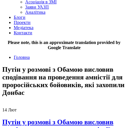
Асоціація в ЗМІ
Заяви УАЗП
Аналітика
Блоги
Проекти
Медіатека
Контакти
Please note, this is an approximate translation provided by
Google Translate
Головна
Путін у розмові з Обамою висловив
сподівання на проведення амністії для
проросійських бойовиків, які захопили
Донбас
14
Лют
Путін у розмові з Обамою висловив