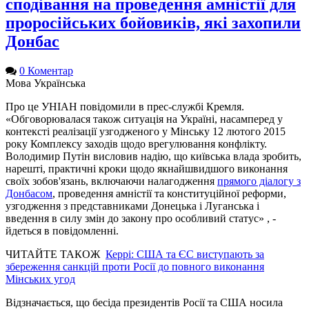
сподівання на проведення амністії для
проросійських бойовиків, які захопили
Донбас
0 Коментар
Мова
Українська
Про це УНІАН повідомили в прес-службі Кремля.
«Обговорювалася також ситуація на Україні, насамперед у
контексті реалізації узгодженого у Мінську 12 лютого 2015
року Комплексу заходів щодо врегулювання конфлікту.
Володимир Путін висловив надію, що київська влада зробить,
нарешті, практичні кроки щодо якнайшвидшого виконання
своїх зобов'язань, включаючи налагодження
прямого діалогу з
Донбасом
, проведення амністії та конституційної реформи,
узгодження з представниками Донецька і Луганська і
введення в силу змін до закону про особливий статус» , -
йдеться в повідомленні.
ЧИТАЙТЕ ТАКОЖ
Керрі: США та ЄС виступають за
збереження санкцій проти Росії до повного виконання
Мінських угод
Відзначається, що бесіда президентів Росії та США носила