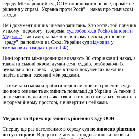
середу Міжнародний суд ООН оприлюднив перше, проміжне
рішення у справі "Україна проти Росії" – наказ про тимчасові
заходи.
Цей документ лишив чимало запитань. Хто хотів, той побачив
у ньому "перемогу" (зокрема,
суд зобов'язав Росію відновити
Меджліс
); так само, за бажання в ньому нескладно знайти
"зраду" (за подіями на Сході України суд
відмовив у
тимчасових заходах проти РФ
).
Нині юристи-міжнародники вивчають 38-сторінковий наказ, а
також письмові окремі думки семи суддів, розбираючи їх
буквально по словах – адже в таких документах важливі
навіть натяки, заховані між рядками.
Та вже зараз можна зробити перші висновки з рішення суду:
що воно означає та як змінить подальші дії України. А також (і
це не менш важливо) – які заяви з тих, що вже зараз лунають в
інформаційному просторі, є відвертими фейками.
Меджліс та Крим: що змінить рішення Суду ООН
Спершу ще раз наголосимо: в середу суд
не виносив рішення
по суті справи
. Від цього етапу нас відділяє кілька років та