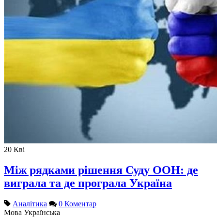
20
Кві
Між рядками рішення Суду ООН: де
виграла та де програла Україна
Аналітика
0 Коментар
Мова
Українська