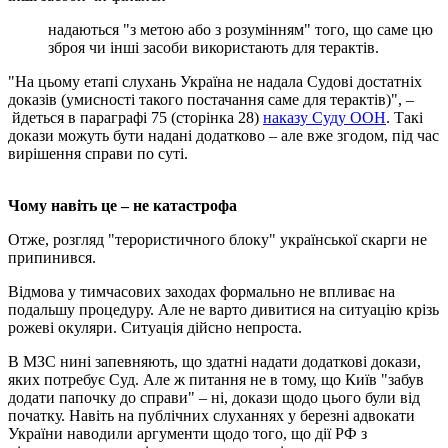
надаються "з метою або з розумінням" того, що саме цю
зброя чи інші засоби використають для терактів.
"На цьому етапі слухань Україна не надала Судові достатніх
доказів (умисності такого постачання саме для терактів)", –
йдеться в параграфі 75 (сторінка 28)
наказу Суду ООН
. Такі
докази можуть бути надані додатково – але вже згодом, під час
вирішення справи по суті.
Чому навіть це – не катастрофа
Отже, розгляд "терористичного блоку" української скарги не
припинився.
Відмова у тимчасових заходах формально не впливає на
подальшу процедуру. Але не варто дивитися на ситуацію крізь
рожеві окуляри. Ситуація дійсно непроста.
В МЗС нині запевняють, що здатні надати додаткові докази,
яких потребує Суд. Але ж питання не в тому, що Київ "забув
додати папочку до справи" – ні, докази щодо цього були від
початку. Навіть на публічних слуханнях у березні адвокати
України наводили аргументи щодо того, що дії РФ з