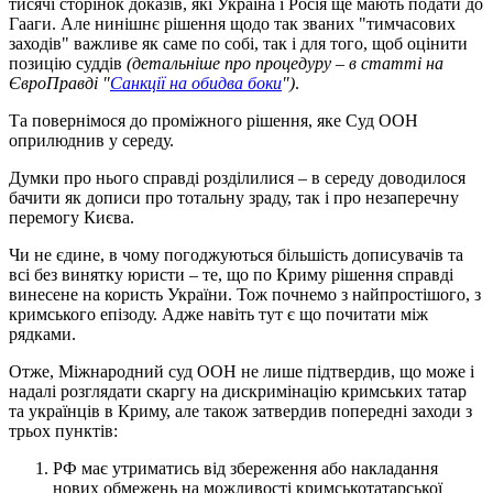
тисячі сторінок доказів, які Україна і Росія ще мають подати до
Гааги. Але нинішнє рішення щодо так званих "тимчасових
заходів" важливе як саме по собі, так і для того, щоб оцінити
позицію суддів
(детальніше про процедуру
–
в статті на
ЄвроПравді "
Санкції на обидва боки
")
.
Та повернімося до проміжного рішення, яке Суд ООН
оприлюднив у середу.
Думки про нього справді розділилися – в середу доводилося
бачити як дописи про тотальну зраду, так і про незаперечну
перемогу Києва.
Чи не єдине, в чому погоджуються більшість дописувачів та
всі без винятку юристи – те, що по Криму рішення справді
винесене на користь України. Тож почнемо з найпростішого, з
кримського епізоду. Адже навіть тут є що почитати між
рядками.
Отже, Міжнародний суд ООН не лише підтвердив, що може і
надалі розглядати скаргу на дискримінацію кримських татар
та українців в Криму, але також затвердив попередні заходи з
трьох пунктів:
РФ має утриматись від збереження або накладання
нових обмежень на можливості кримськотатарської