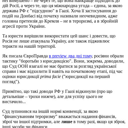
неї вимушено – не через те, що вона найкраще підходить до
дій Росії, а через те, що ця міжнародна угода – єдина, за якою
держава РФ є "підсудною" в Гаазі. Хоча її застосування до
подій на Донбасі від початку називали неочевидним, адже
головна претензія до Кремля – не в тероризмі, а в збройній
агресії проти України.
Та юристи вирішили використати цей шанс і довести, що
Росія не лише атакувала Україну, але також підживлює
теракти на нашій території.
Як писала ЄвроПравда
в preview два дні тому
, росіяни обрали
тактику "боротьби з юрисдикцією". Вони, зокрема, доводили,
що Суд ООН взагалі не має братися за розгляд української
справи і має відхилити її навіть на початковому етапі, під час
оцінки юрисдикції
prima facie
("юрисдикції на перший
погляд").
Примітно, що такі доводи РФ у Гаазі відкинули (про що
детальніше – трохи нижче), але для успіху цього не
вистачило...
Суд зупинився на іншій нормі конвенції, за якою
"фінансуванням тероризму" вважається надання фінансів,
зброї чи іншої підтримки, але
лише
в тому разі, якщо ця зброя,
інші засоби чи фінанси