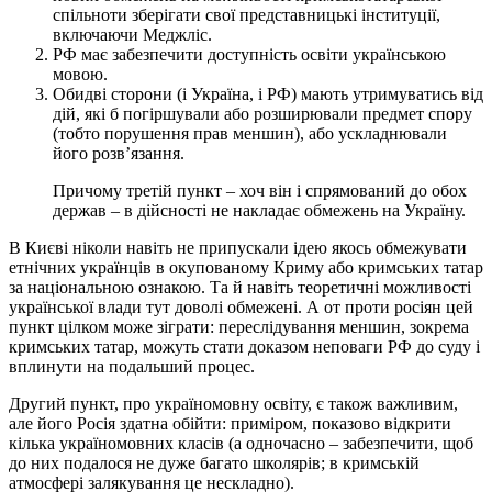
спільноти зберігати свої представницькі інституції,
включаючи Меджліс.
РФ має забезпечити доступність освіти українською
мовою.
Обидві сторони (і Україна, і РФ) мають утримуватись від
дій, які б погіршували або розширювали предмет спору
(тобто порушення прав меншин), або ускладнювали
його розв’язання.
Причому третій пункт – хоч він і спрямований до обох
держав – в дійсності не накладає обмежень на Україну.
В Києві ніколи навіть не припускали ідею якось обмежувати
етнічних українців в окупованому Криму або кримських татар
за національною ознакою. Та й навіть теоретичні можливості
української влади тут доволі обмежені. А от проти росіян цей
пункт цілком може зіграти: переслідування меншин, зокрема
кримських татар, можуть стати доказом неповаги РФ до суду і
вплинути на подальший процес.
Другий пункт, про україномовну освіту, є також важливим,
але його Росія здатна обійти: приміром, показово відкрити
кілька україномовних класів (а одночасно – забезпечити, щоб
до них подалося не дуже багато школярів; в кримській
атмосфері залякування це нескладно).