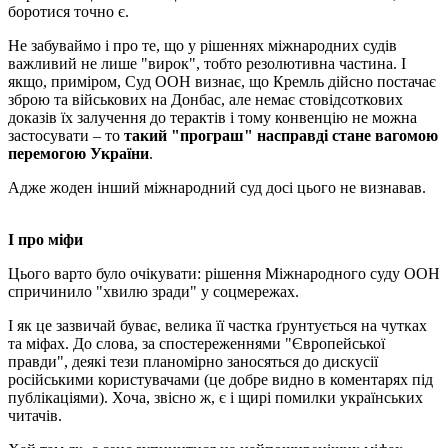
боротися точно є.
Не забуваймо і про те, що у рішеннях міжнародних судів
важливий не лише "вирок", тобто резолютивна частина. І
якщо, приміром, Суд ООН визнає, що Кремль дійсно постачає
зброю та військових на Донбас, але немає стовідсоткових
доказів їх залучення до терактів і тому конвенцію не можна
застосувати – то
такий "програш" насправді стане вагомою
перемогою України
.
Адже жоден інший міжнародний суд досі цього не визнавав.
І про міфи
Цього варто було очікувати: рішення Міжнародного суду ООН
спричинило "хвилю зради" у соцмережах.
І як це зазвичай буває, велика її частка ґрунтується на чутках
та міфах. До слова, за спостереженнями "Європейської
правди", деякі тези планомірно заносяться до дискусії
російськими користувачами (це добре видно в коментарях під
публікаціями). Хоча, звісно ж, є і щирі помилки українських
читачів.