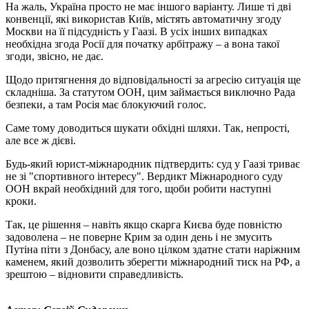
На жаль, Україна просто не має іншого варіанту. Лише ті дві
конвенції, які використав Київ, містять автоматичну згоду
Москви на її підсудність у Гаазі. В усіх інших випадках
необхідна згода Росії для початку арбітражу – а вона такої
згоди, звісно, не дає.
Щодо притягнення до відповідальності за агресію ситуація ще
складніша. За статутом ООН, цим займається виключно Рада
безпеки, а там Росія має блокуючий голос.
Саме тому доводиться шукати обхідні шляхи. Так, непрості,
але все ж дієві.
Будь-який юрист-міжнародник підтвердить: суд у Гаазі триває
не зі "спортивного інтересу". Вердикт Міжнародного суду
ООН вкрай необхідний для того, щоби робити наступні
кроки.
Так, це рішення – навіть якщо скарга Києва буде повністю
задоволена – не поверне Крим за один день і не змусить
Путіна піти з Донбасу, але воно цілком здатне стати наріжним
каменем, який дозволить зберегти міжнародний тиск на РФ, а
зрештою – відновити справедливість.