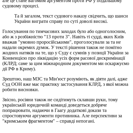
але це стане вагомим аргументом проти РФ у подальшому
судовому процесі.
Та й загалом, текст судового наказу свідчить, що шанси
України виграти справу по суті доволі високі.
Голосування по тимчасових заходах було або одноголосним,
або ж з розбіжністю "13 проти 3". Навіть ті судді, яких Київ
вважав "умовно проросійськими", проголосували за та не
надали окремих думок. У тексті рішення також не помітно
жодних натяків на те, що у Суду є сумнів у позиції України за
Конвенцією про ліквідацію усіх форм расової дискримінації
(КЛРД; саме за цим міжнародним документом ми оскаржуємо
дії РФ в Криму).
Зрештою, наш МЗС та Мін'юст розуміють, як діяти далі, адже
Суд ООН вже має практику застосування КЛРД, з якої можна
робити висновки.
Звісно, росіяни також не сидітимуть склавши руки, тому
українській юридичній команді доведеться добряче
попрацювати, надаючи в Гаагу додаткові докази та
спростовуючи аргументи противника. Але перспективи за
"кримським фрагментом" – справді непогані.