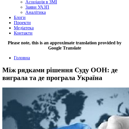
Асоціація в ЗМІ
Заяви УАЗП
Аналітика
Блоги
Проекти
Медіатека
Контакти
Please note, this is an approximate translation provided by
Google Translate
Головна
Між рядками рішення Суду ООН: де
виграла та де програла Україна