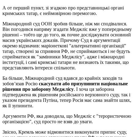
А от перший пункт, зі згадкою про представницькі органі
кримських татар, є неймовірною перемогою.
Міжнародний суд ООН зробив більше, ніж ми сподівалися.
Він погодився напряму згадати Меджліс вже у попередньому
рішенні – тобто ще до того, як почне досліджувати основний
масив українських доказів. Причому Суд в аргументації
окремо відзначив: маріонеткові "альтернативні організації"
татар, створені за сприяння РФ, не сприймаються і не будуть
сприйматися як "замінники Меджлісу", адже і міжнародні
інституції, і самі кримські татари не визнають їх такими, що
представляють інтереси спільноти.
Ба більше, Міжнародний суд вдався до крайніх заходів та
зобов’язав Росію
скасувати або призупинити національне
рішення про заборону Меджлісу
. І хоча ця заборона
підтверджена як рішенням російського верховного суду, так і
указом президента Путіна, тепер Росія має сама знайти шлях,
як її зупинити.
Аргументи РФ, яка доводила, що Меджліс є "терористичною
організацією", суд просто не взяв до уваги.
Звісно, Кремль може відмовитися виконувати припис суду,