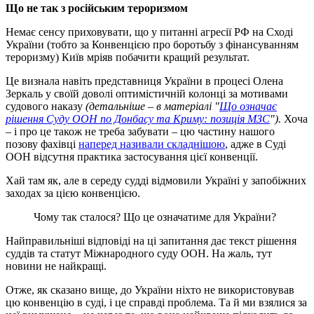
Що не так з російським тероризмом
Немає сенсу приховувати, що у питанні агресії РФ на Сході
України (тобто за Конвенцією про боротьбу з фінансуванням
тероризму) Київ мріяв побачити кращий результат.
Це визнала навіть представниця України в процесі Олена
Зеркаль у своїй доволі оптимістичній колонці за мотивами
судового наказу
(детальніше – в матеріалі "
Що означає
рішення Суду ООН по Донбасу та Криму: позиція МЗС
").
Хоча
– і про це також не треба забувати – цю частину нашого
позову фахівці
наперед називали складнішою
, адже в Суді
ООН відсутня практика застосування цієї конвенції.
Хай там як, але в середу судді відмовили Україні у запобіжних
заходах за цією конвенцією.
Чому так сталося? Що це означатиме для України?
Найправильніші відповіді на ці запитання дає текст рішення
суддів та статут Міжнародного суду ООН. На жаль, тут
новини не найкращі.
Отже, як сказано вище, до України ніхто не використовував
цю конвенцію в суді, і це справді проблема. Та й ми взялися за