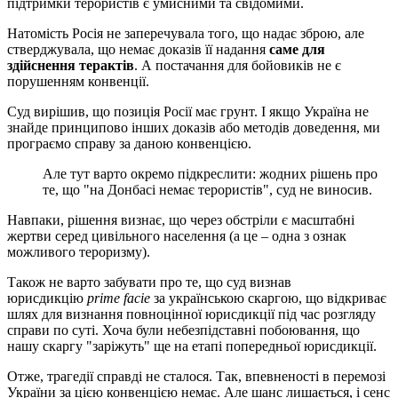
підтримки терористів є умисними та свідомими.
Натомість Росія не заперечувала того, що надає зброю, але
стверджувала, що немає доказів її надання
саме для
здійснення терактів
. А постачання для бойовиків не є
порушенням конвенції.
Суд вирішив, що позиція Росії має грунт. І якщо Україна не
знайде принципово інших доказів або методів доведення, ми
програємо справу за даною конвенцією.
Але тут варто окремо підкреслити: жодних рішень про
те, що "на Донбасі немає терористів", суд не виносив.
Навпаки, рішення визнає, що через обстріли є масштабні
жертви серед цивільного населення (а це – одна з ознак
можливого тероризму).
Також не варто забувати про те, що суд визнав
юрисдикцію
prime facie
за українською скаргою, що відкриває
шлях для визнання повноцінної юрисдикції під час розгляду
справи по суті. Хоча були небезпідставні побоювання, що
нашу скаргу "заріжуть" ще на етапі попередньої юрисдикції.
Отже, трагедії справді не сталося. Так, впевненості в перемозі
України за цією конвенцією немає. Але шанс лишається, і сенс