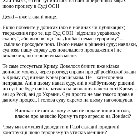
Хай там як, є сенс зупинитися на найпоширеніших міфах
щодо процесу в Суді ООН.
Деякі – вже згадані вище.
Якщо побачите у дописах (або в новинах чи публікаціях)
твердження про те, що Суд ООН "відхилив українську
скаргу", або визнав, що "на Донбасі немає тероризму" –
сміливо проходьте повз. Цього немає в рішенні суду; навпаки,
суд взяв нашу справу для подальшого провадження і не
виключив, що тероризм мав місце.
Те саме стосується Криму. Довелося бачити вже кілька
дописів: мовляв, через розгляд справи про дії російської влади
в Криму суд визнав Крим російським. Це – категорична
неправда. Ані в цьому наказі суду, ані в майбутньому рішенні
по суті не буде навіть натяків на визнання належності Криму –
ані до Росії, ані до України. Суд просто не має такого права в
даному процесі, і голова суду окремо на цьому наголошував.
Виникає питання: чому ж ми не подали інший позов,
власне про анексію Криму та про агресію на Донбасі?
Чому ми вимушені доводити в Гаазі складні юридичні
конструкції щодо тероризму та утисків меншин?