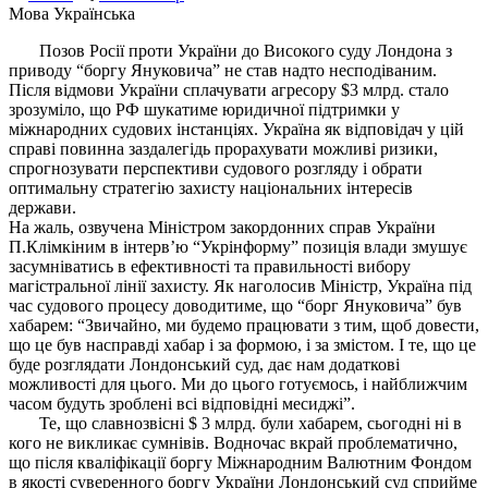
Мова
Українська
Позов Росії проти України до Високого суду Лондона з
приводу “боргу Януковича” не став надто несподіваним.
Після відмови України сплачувати агресору $3 млрд. стало
зрозуміло, що РФ шукатиме юридичної підтримки у
міжнародних судових інстанціях. Україна як відповідач у цій
справі повинна заздалегідь прорахувати можливі ризики,
спрогнозувати перспективи судового розгляду і обрати
оптимальну стратегію захисту національних інтересів
держави.
На жаль, озвучена Міністром закордонних справ України
П.Клімкіним в інтерв’ю “Укрінформу” позиція влади змушує
засумніватись в ефективності та правильності вибору
магістральної лінії захисту. Як наголосив Міністр, Україна під
час судового процесу доводитиме, що “борг Януковича” був
хабарем: “Звичайно, ми будемо працювати з тим, щоб довести,
що це був насправді хабар і за формою, і за змістом. І те, що це
буде розглядати Лондонський суд, дає нам додаткові
можливості для цього. Ми до цього готуємось, і найближчим
часом будуть зроблені всі відповідні месиджі”.
Те, що славнозвісні $ 3 млрд. були хабарем, сьогодні ні в
кого не викликає сумнівів. Водночас вкрай проблематично,
що після кваліфікації боргу Міжнародним Валютним Фондом
в якості суверенного боргу України Лондонський суд сприйме