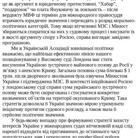
це як аргумент в юридичному протистоянні. “Хабар”,
“подарунок” чи плата Януковичу за лояльність – після
вердикту МВФ ці терміни для міжнародного правосуддя
втрачають юридичне значення і переходять у розряд морально-
політичних категорій. Тому якщо вітчизняні МЗС і Мінюст
збираються спиратися на них у судовому процесі і висувати їх
в якості аргументу спору з Росією, справа виглядає завідомо
програшною.
Ми в Українській Асоціації зовнішньої політики
вважаємо, що найбільш ефективною лінією нашого
позиціонування у Високому суді Лондона має стати
висунення Україною зустрічного майнового позову до Росії у
зв’язку з анексією Криму. Загальна позовна сума близько $ 1
трлн. після дворічного зволікання була озвучена Мінюстом
України і підтверджена МЗС. В контексті ініційованої Росією
у лондонському суді справи сума українського зустрічного
позову може бути скоригована і стосуватися конкретно
визначених об’єктів на території окупованого Криму. Така
стратегія дозволила б Україні значною мірою утримувати
ініціативу протягом судового розгляду, а також мала б
серйозне політичне значення.
У будь-якому випадку при формуванні стратегії захисту
інтересів України у міжнародних судах вітчизняній владі слід
нарешті відходити від притаманних до останнього часу
популістських заяв і переходити до професійної роботи.