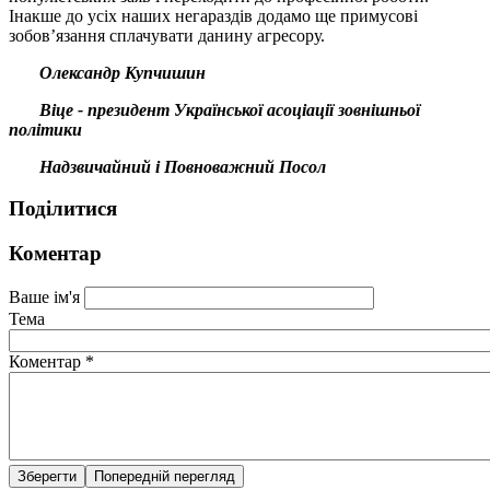
Інакше до усіх наших негараздів додамо ще примусові
зобов’язання сплачувати данину агресору.
Олександр Купчишин
Віце - президент Української асоціації зовнішньої
політики
Надзвичайний і Повноважний Посол
Поділитися
Коментар
Ваше ім'я
Тема
Коментар
*