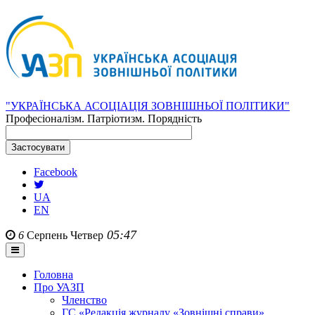
"УКРАЇНСЬКА АСОЦІАЦІЯ ЗОВНІШНЬОЇ ПОЛІТИКИ"
Професіоналізм. Патріотизм. Порядність
Facebook
UA
EN
05:47
6
Серпень
Четвер
Головна
Про УАЗП
Членство
ГС «Редакція журналу «Зовнішні справи»