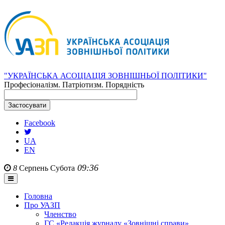
"УКРАЇНСЬКА АСОЦІАЦІЯ ЗОВНІШНЬОЇ ПОЛІТИКИ"
Професіоналізм. Патріотизм. Порядність
Facebook
UA
EN
09:36
8
Серпень
Субота
Головна
Про УАЗП
Членство
ГС «Редакція журналу «Зовнішні справи»