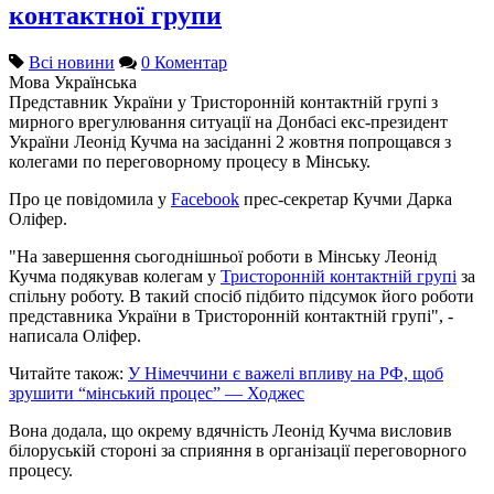
контактної групи
Всі новини
0 Коментар
Мова
Українська
Представник України у Тристоронній контактній групі з
мирного врегулювання ситуації на Донбасі екс-президент
України Леонід Кучма на засіданні 2 жовтня попрощався з
колегами по переговорному процесу в Мінську.
Про це повідомила у
Facebook
прес-секретар Кучми Дарка
Оліфер.
"На завершення сьогоднішньої роботи в Мінську Леонід
Кучма подякував колегам у
Тристоронній контактній групі
за
спільну роботу. В такий спосіб підбито підсумок його роботи
представника України в Тристоронній контактній групі", -
написала Оліфер.
Читайте також:
У Німеччини є важелі впливу на РФ, щоб
зрушити “мінський процес” — Ходжес
Вона додала, що окрему вдячність Леонід Кучма висловив
білоруській стороні за сприяння в організації переговорного
процесу.