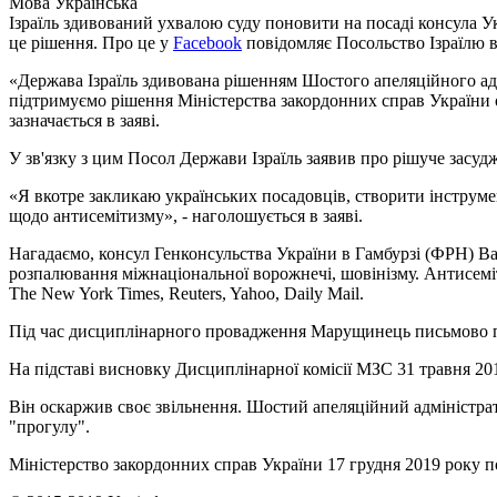
Мова
Українська
Ізраїль здивований ухвалою суду поновити на посаді консула 
це рішення. Про це у
Facebook
повідомляє Посольство Ізраїлю в
«Держава Ізраїль здивована рішенням Шостого апеляційного а
підтримуємо рішення Міністерства закордонних справ України 
зазначається в заяві.
У зв'язку з цим Посол Держави Ізраїль заявив про рішуче засуд
«Я вкотре закликаю українських посадовців, створити інструме
щодо антисемітизму», - наголошується в заяві.
Нагадаємо, консул Генконсульства України в Гамбурзі (ФРН) В
розпалювання міжнаціональної ворожнечі, шовінізму. Антисеміт
The New York Times, Reuters, Yahoo, Daily Mail.
Під час дисциплінарного провадження Марущинець письмово пі
На підставі висновку Дисциплінарної комісії МЗС 31 травня 20
Він оскаржив своє звільнення. Шостий апеляційний адміністра
"прогулу".
Міністерство закордонних справ України 17 грудня 2019 року 