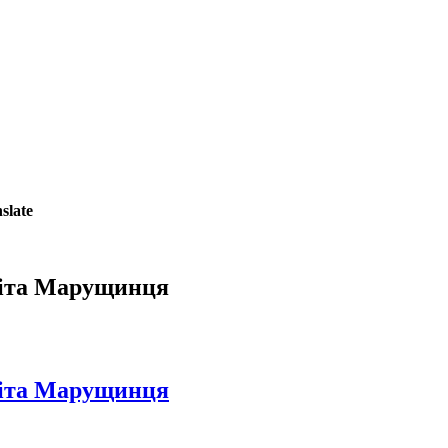
slate
міта Марущинця
міта Марущинця