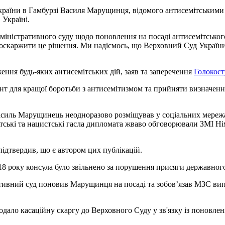
України в Гамбурзі Василя Марущинця, відомого антисемітським
 Україні.
дміністративного суду щодо поновлення на посаді антисемітськ
оскаржити це рішення. Ми надіємось, що Верховний Суд України 
ження будь-яких антисемітських дій, заяв та заперечення
Голокост
нт для кращої боротьби з антисемітизмом та прийняти визначення
асиль Марущинець неодноразово розміщував у соціальних мережах
ські та нацистські гасла дипломата жваво обговорювали ЗМІ Нім
дтвердив, що є автором цих публікацій.
18 року консула було звільнено за порушення присяги державног
тивний суд поновив Марущинця на посаді та зобов’язав МЗС вип
подало касаційну скаргу до Верховного Суду у зв'язку із понов