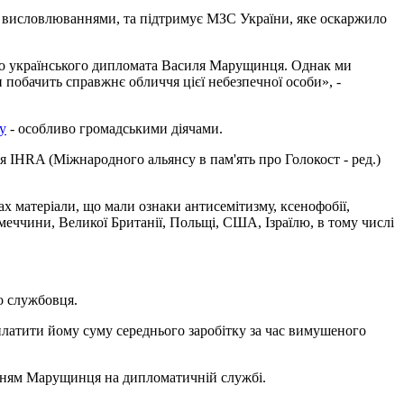
и висловлюваннями, та підтримує МЗС України, яке оскаржило
ого українського дипломата Василя Марущинця. Однак ми
побачить справжнє обличчя цієї небезпечної особи», -
у
- особливо громадськими діячами.
 IHRA (Міжнародного альянсу в пам'ять про Голокост - ред.)
 матеріали, що мали ознаки антисемітизму, ксенофобії,
еччини, Великої Британії, Польщі, США, Ізраїлю, в тому числі
о службовця.
латити йому суму середнього заробітку за час вимушеного
ленням Марущинця на дипломатичній службі.