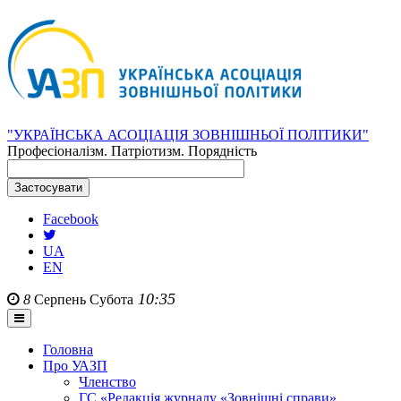
"УКРАЇНСЬКА АСОЦІАЦІЯ ЗОВНІШНЬОЇ ПОЛІТИКИ"
Професіоналізм. Патріотизм. Порядність
Facebook
UA
EN
10:35
8
Серпень
Субота
Головна
Про УАЗП
Членство
ГС «Редакція журналу «Зовнішні справи»