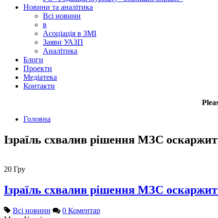
Новини та аналітика
Всі новини
в
Асоціація в ЗМІ
Заяви УАЗП
Аналітика
Блоги
Проекти
Медіатека
Контакти
Plea
Головна
Ізраїль схвалив рішення МЗС оскаржит
20
Гру
Ізраїль схвалив рішення МЗС оскаржит
Всі новини
0 Коментар