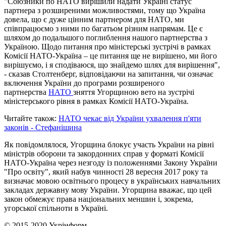
"Союзники по НАТО вирішили надати Україні статус
партнера з розширеними можливостями, тому що Україна
довела, що є дуже цінним партнером для НАТО, ми
співпрацюємо з ними по багатьом різним напрямам. Це є
шляхом до подальшого поглиблення нашого партнерства з
Україною. Щодо питання про міністерські зустрічі в рамках
Комісії НАТО-Україна – це питання ще не вирішено, ми його
вирішуємо, і я сподіваюся, що знайдемо шлях для вирішення",
- сказав Столтенберг, відповідаючи на запитання, чи означає
включення України до програми розширеного
партнерства
НАТО
зняття Угорщиною вето на зустрічі
міністерського рівня в рамках Комісії НАТО-Україна.
Читайте також:
НАТО чекає від України ухвалення п'яти
законів - Стефанішина
Як повідомлялося, Угорщина блокує участь України на рівні
міністрів оборони та закордонних справ у форматі Комісії
НАТО-Україна через незгоду із положеннями Закону України
"Про освіту", який набув чинності 28 вересня 2017 року та
визначає мовою освітнього процесу в українських навчальних
закладах державну мову України. Угорщина вважає, що цей
закон обмежує права національних меншин і, зокрема,
угорської спільноти в Україні.
© 2015-2020 Укрінформ