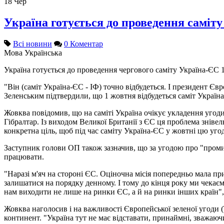
18
Чер
Україна готується до проведення саміту
Всі новини
0 Коментар
Мова
Українська
Україна готується до проведення чергового саміту Україна-ЄС 
"Він (саміт Україна-ЄС - ІФ) точно відбудеться. І президент Є
Зеленським підтвердили, що 1 жовтня відбудеться саміт Україна
Жовква повідомив, що на саміті Україна очікує укладення угод
Гібралтар. Із виходом Великої Британії з ЄС ця проблема знівел
конкретна ціль, щоб під час саміту Україна-ЄС у жовтні цю угоду
Заступник голови ОП також зазначив, що за угодою про "промис
працювати.
"Наразі м'яч на стороні ЄС. Оціночна місія попередньо мала пр
залишатися на порядку денному. І тому до кінця року ми чекаємо
нам виходити не лише на ринки ЄС, а й на ринки інших країн", 
Жовква наголосив і на важливості Європейської зеленої угоди (
континент. "Україна тут не має відставати, принаймні, зважаючи 