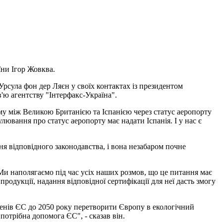
їни Ігор Жовква.
Урсула фон дер Ляєн у своїх контактах із президентом
в'ю агентству "Інтерфакс-Україна".
ему між Великою Британією та Іспанією через статус аеропорту
лювання про статус аеропорту має надати Іспанія. І у нас є
я відповідного законодавства, і вона незабаром почне
 Ми наполягаємо під час усіх наших розмов, що це питання має
родукції, надання відповідної сертифікації для неї дасть змогу
членів ЄС до 2050 року перетворити Європу в екологічний
 потрібна допомога ЄС", - сказав він.