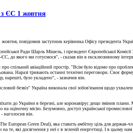
 з ЄС 1 жовтня
1 жовтня, повідомив заступник керівника Офісу президента Укра
вропейської Ради Шарль Мішель, і президент Європейської Комісії 
-ЄС, до якого ми готуємося", - сказав він в ексклюзивному інтер
и про спільний авіаційний простір. "Всім було відомо про пробл
ьована. Наразі тривають останні технічні переговори. Своє форму
, нарешті, було укладено", - зазначив він.
ловий безвіз" Україна виконала свої зобов'язання щодо ухваленн
иїхати до України в березні, але коронавірус дещо змінив плани.
 на оціночну місію. Безумовно, доступ української промислової п
- наголосив він.
The European Green Deal), яка ставить амбітну ціль для держав-
на те, які досягнення у неї є в зеленій енергетиці. І в цьому нам