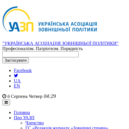
"УКРАЇНСЬКА АСОЦІАЦІЯ ЗОВНІШНЬОЇ ПОЛІТИКИ"
Професіоналізм. Патріотизм. Порядність
Facebook
UA
EN
04:29
6
Серпень
Четвер
Головна
Про УАЗП
Членство
ГС «Редакція журналу «Зовнішні справи»