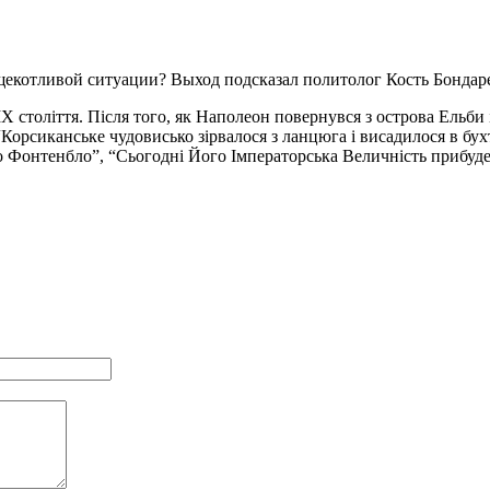
щекотливой ситуации? Выход подсказал политолог Кость Бондаре
століття. Після того, як Наполеон повернувся з острова Ельби і
орсиканське чудовисько зірвалося з ланцюга і висадилося в бухт
 Фонтенбло”, “Сьогодні Його Імператорська Величність прибуде в