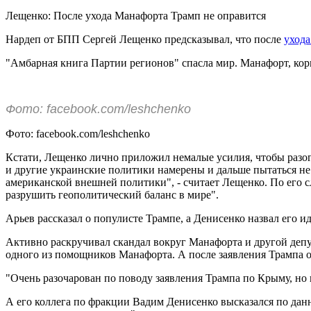
Лещенко: После ухода Манафорта Трамп не оправится
Нардеп от БПП Сергей Лещенко предсказывал, что после
ухода
"Амбарная книга Партии регионов" спасла мир. Манафорт, корм
Фото: facebook.com/leshchenko
Фото: facebook.com/leshchenko
Кстати, Лещенко лично приложил немалые усилия, чтобы разог
и другие украинские политики намерены и дальше пытаться н
американской внешней политики", - считает Лещенко. По его с
разрушить геополитический баланс в мире".
Арьев рассказал о популисте Трампе, а Денисенко назвал его и
Активно раскручивал скандал вокруг Манафорта и другой депу
одного из помощников Манафорта. А после заявления Трампа 
"Очень разочарован по поводу заявления Трампа по Крыму, но н
А его коллега по фракции Вадим Денисенко высказался по данн