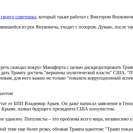
 своего советника
, который также работал с Виктором Янукович
ившийся из рук Януковича, уходит с позором. Думаю, после так
реть скандал вокруг Манафорта с целью дискредитировать Трамп
е дать Трампу достичь "вершины политической власти" США. "П
ловам, для него важно не только "показать коррупционный аспек
диотом
тат от БПП Владимир Арьев. Он даже написал заявление в Генп
о Крыме, назвал будущего президента США популистом.
е удивлен. Популисты – это проблема всего мира, независимо от 
ой теме еще более резко, обозвав Трампа идиотом: "Трамп пока