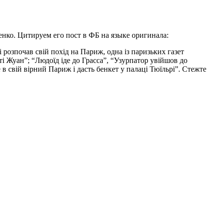
нко. Цитируем его пост в ФБ на языке оригинала:
 розпочав свій похід на Париж, одна із паризьких газет
і Жуан”; “Людоїд іде до Грасса”, “Узурпатор увійшов до
 свій вірний Париж і дасть бенкет у палаці Тюїльрі”. Стежте