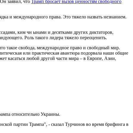
Он заявил, что
Трамп бросает вызов ценностям свободного
ка и международного права. Это тяжело назвать незнанием.
ссадами, ким чн ынами и десятками других диктаторов,
андующего. Роль такого лидера тяжело переоценить.
то такое свобода, международное право и свободный мир.
политическая или практическая авантюра подорвала наши общие
жет касаться любой другой части мира – в Европе, Азии,
рампа относительно Украины.
ской партии Трампа", - сказал Турчинов во время брифинга в