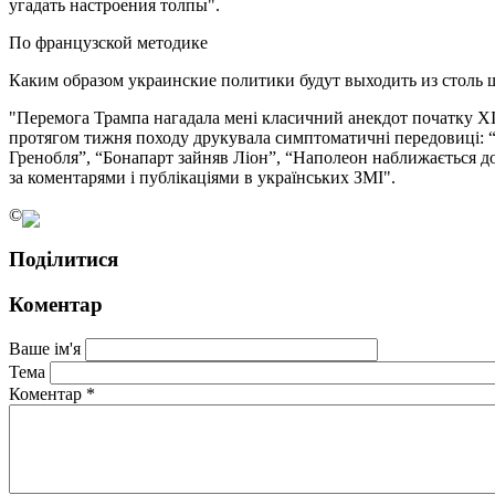
угадать настроения толпы".
По французской методике
Каким образом украинские политики будут выходить из столь 
"Перемога Трампа нагадала мені класичний анекдот початку XIX 
протягом тижня походу друкувала симптоматичні передовиці: “К
Гренобля”, “Бонапарт зайняв Ліон”, “Наполеон наближається до
за коментарями і публікаціями в українських ЗМІ".
©
Поділитися
Коментар
Ваше ім'я
Тема
Коментар
*