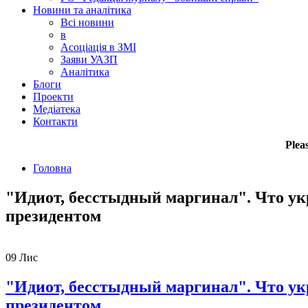
Новини та аналітика
Всі новини
в
Асоціація в ЗМІ
Заяви УАЗП
Аналітика
Блоги
Проекти
Медіатека
Контакти
Plea
Головна
"Идиот, бесстыдный маргинал". Что укр
президентом
09
Лис
"Идиот, бесстыдный маргинал". Что укр
президентом