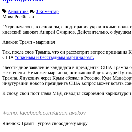
Аналітика
0 Коментар
Мова
Російська
"Утро началось, в основном, с подтирания украинскими полити
киевский адвокат Андрей Смирнов. Действительно, о будущем
Аваков: Трамп - маргинал
Так, после слов Трампа, что он рассмотрит вопрос признания 
США
"опасным и бесстыдным маргиналом".
"Бесстыдное заявление кандидата в президенты США Трампа о 
же степени. Не может маргинал, потакающий диктатуре Путина
Трампа. Янукович через Крым сбежал в Россию. Куда Манафорт п
инаугурации нового президента США вопрос может встать совс
К слову, свой пост глава МВД снабдил скарбезной карикатурой
Фото: facebook.com/arsen.avakov
Яценюк: Трамп - угроза свободному миру