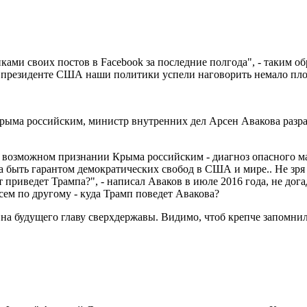
ками своих постов в Facebook за последние полгода", - таким о
 президенте США наши политики успели наговорить немало пло
Крыма российским, министр внутренних дел Арсен Авакова разра
возможном признании Крыма российским - диагноз опасного мар
 быть гарантом демократических свобод в США и мире.. Не зря
риведет Трампа?", - написал Аваков в июле 2016 года, не догад
ем по другому - куда Трамп поведет Авакова?
 на будущего главу сверхдержавы. Видимо, чтоб крепче запомнил