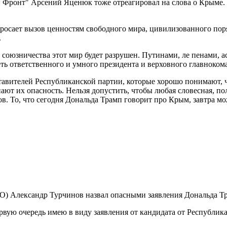
Фронт" Арсений Яценюк тоже отреагировал на слова о Крыме. 
сает вызов ценностям свободного мира, цивилизованного поряд
.
союзничества этот мир будет разрушен. Путинами, ле пенами, а
ть ответственного и умного президента и верховного главноком
тавителей Республиканской партии, которые хорошо понимают, ч
знают их опасность. Нельзя допустить, чтобы любая словесная, 
ов. То, что сегодня Дональда Трамп говорит про Крым, завтра мо
О) Александр Турчинов назвал опасными заявления Дональда Т
ую очередь имею в виду заявления от кандидата от Республикан