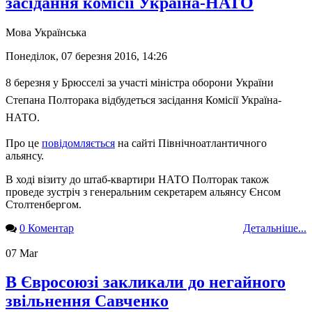
засідання комісії Україна-НАТО
Мова
Українська
Понеділок, 07 березня 2016, 14:26
8 березня у Брюсселі за участі міністра оборони України
Степана Полторака відбудеться засідання Комісії Україна-
НАТО.
Про це
повідомляється
на сайті Північноатлантичного
альянсу.
В ході візиту до штаб-квартири НАТО Полторак також
проведе зустріч з генеральним секретарем альянсу Єнсом
Столтенбергом.
0 Коментар
Детальніше...
07
Mar
В Євросоюзі закликали до негайного
звільнення Савченко