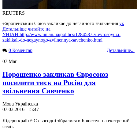
REUTERS
Європейський Союз закликає до негайного звільнення
ук
Детальніше читайте на
УНІАН:
http://www.unian.ua/politics/1284587-v-evrosoyuzi-
zaklikali-do-negaynogo-zvilnennya-savchenko.html
0 Коментар
Детальніше...
07
Mar
Порошенко закликав Євросоюз
посилити тиск на Росію для
звільнення Савченко
Мова
Українська
07.03.2016 | 15:47
Лідери країн ЄС сьогодні зібралися в Брюсселі на екстрений
саміт.