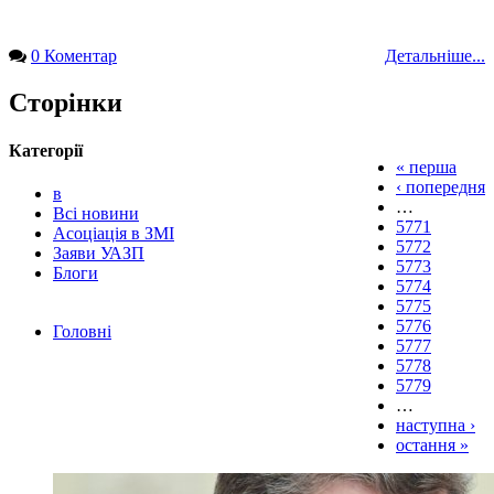
0 Коментар
Детальніше...
Сторінки
Категорії
« перша
‹ попередня
в
…
Всі новини
5771
Асоціація в ЗМІ
5772
Заяви УАЗП
5773
Блоги
5774
5775
5776
Головні
5777
5778
5779
…
наступна ›
остання »