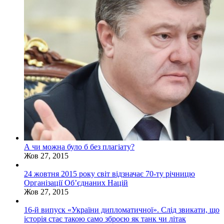
А чи можна було б без плагіату?
Жов 27, 2015
24 жовтня 2015 року світ відзначає 70-ту річницю
Організації Об’єднаних Націй
Жов 27, 2015
16-й випуск «України дипломатичної». Слід звикати, що
історія стає такою само зброєю як танк чи літак