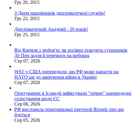
Гру 20, 2015
З Днем працівників дипломатичної служби!
Гру 22, 2015
Дипломатичній Академії - 20 років!
Гру 25, 2015
Від Кремля з любов'ю: як росіяни атакують суперників
Ле Пен задля її перемоги на виборах
Сер 07, 2026
WSJ: у США попередили, що РФ може напасти на
НАТО ще до закінчення війни в Україні
Сер 07, 2026
Опитування: в Ісландії зафіксували "нічию" напередодні
голосування щодо ЄС
Сер 06, 2026
РФ висловила територіальні претензії Японії: про що
йдеться
Сер 05, 2026