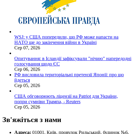
WSJ: у США попередили, що РФ може напасти на
НАТО ще до закінчення війни в Україні
Сер 07, 2026
Опитування: в Ісландії зафіксували "нічию" напередодні
голосування щодо ЄС
Сер 06, 2026
РФ висловила територіальні претензії Японії: про що
йдеться
Сер 05, 2026
США обговорюють ліцензії на Patriot для України,
попри сумніви Трампа, - Reuters
Сер 05, 2026
Зв'яжіться з нами
Адреса:
01001, Київ, провулок Рильський, будинок №6,