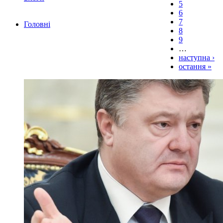
5
6
7
Головні
8
9
…
наступна ›
остання »