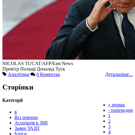
NICOLAS TUCAT/AFP/East News
Прем'єр Польщі Дональд Туск
Аналітика
0 Коментар
Детальніше...
Сторінки
Категорії
« перша
‹ попередня
в
1
Всі новини
2
Асоціація в ЗМІ
3
Заяви УАЗП
4
Блоги