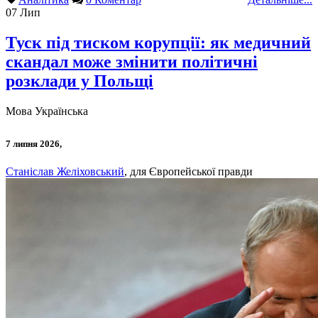
07
Лип
Туск під тиском корупції: як медичний
скандал може змінити політичні
розклади у Польщі
Мова
Українська
7 липня 2026,
Станіслав Желіховський
, для Європейської правди