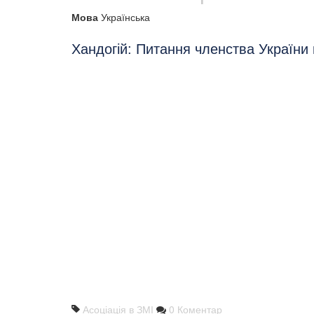
Мова
Українська
Хандогій: Питання членства України 
Асоціація в ЗМІ
0 Коментар