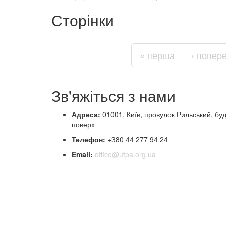
Сторінки
« перша
‹ попер
Зв'яжіться з нами
Адреса:
01001, Київ, провулок Рильський, бу
поверх
Телефон:
+380 44 277 94 24
Email:
office@ufpa.org.ua