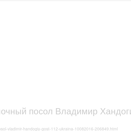
чный посол Владимир Хандогий
osol-vladimir-handogiy-gost-112-ukraina-10082016-206849.html