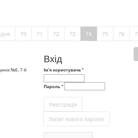
едня
70
71
72
73
74
75
76
7
Вхід
динок №6, 7-й
Ім’я користувача
*
Пароль
*
Реєстрація
Запит нового паролю