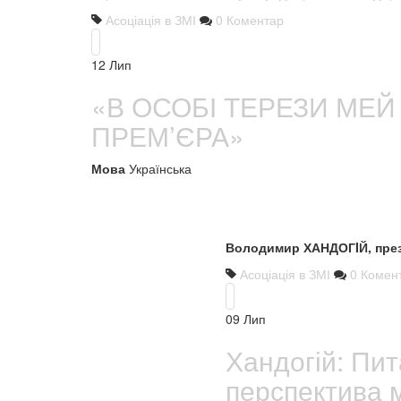
Асоціація в ЗМІ
0 Коментар
12
Лип
«В ОСОБІ ТЕРЕЗИ МЕ
ПРЕМ’ЄРА»
Мова
Українська
Володимир ХАНДОГIЙ, презид
Асоціація в ЗМІ
0 Комен
09
Лип
Хандогій: Пит
перспектива 