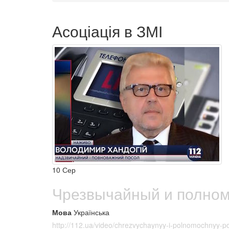
Асоціація в ЗМІ
10
Сер
Чрезвычайный и полномо
Мова
Українська
http://112.ua/video/chrezvychaynyy-i-polnomochnyy-p