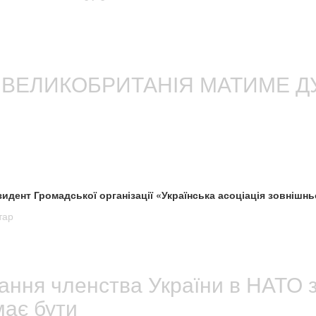
Й ВЕЛИКОБРИТАНІЯ МАТИМЕ Д
ент Громадської організації «Українська асоціація зовнішньо
тар
ання членства України в НАТО з
має бути