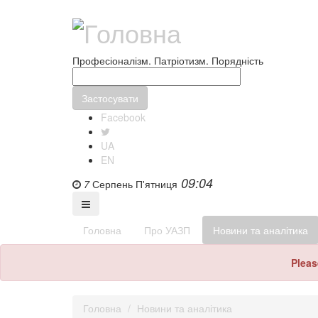
Професіоналізм. Патріотизм. Порядність
Facebook
UA
EN
09:04
7
Серпень
П'ятниця
Головна
Про УАЗП
Новини та аналітика
Pleas
Головна
Новини та аналітика