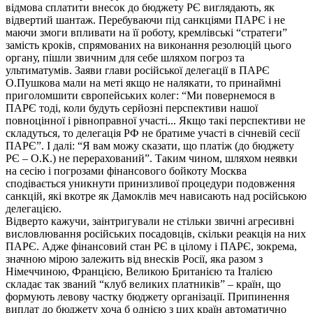
відмова сплатити внесок до бюджету РЄ виглядають, як
відвертий шантаж. Перебуваючи під санкціями ПАРЄ і не
маючи змоги впливати на її роботу, кремлівські “стратеги”
замість кроків, спрямованих на виконання резолюцій цього
органу, пішли звичним для себе шляхом погроз та
ультиматумів. Заяви глави російської делегації в ПАРЄ
О.Пушкова мали на меті якщо не налякати, то принаймні
приголомшити європейських колег: “Ми повернемося в
ПАРЄ тоді, коли будуть серйозні перспективи нашої
повноцінної і рівноправної участі... Якщо такі перспективи не
складуться, то делегація РФ не братиме участі в січневій сесії
ПАРЄ”. І далі: “Я вам можу сказати, що платіж (до бюджету
РЄ – О.К.) не перерахований”. Таким чином, шляхом неявки
на сесію і погрозами фінансового бойкоту Москва
сподівається уникнути принизливої процедури подовження
санкцій, які вкотре як Дамоклів меч нависають над російською
делегацією.
Відверто кажучи, заінтригували не стільки звичні агресивні
висловлювання російських посадовців, скільки реакція на них
ПАРЄ. Адже фінансовий стан РЄ в цілому і ПАРЄ, зокрема,
значною мірою залежить від внесків Росії, яка разом з
Німеччиною, Францією, Великою Британією та Італією
складає так званий “клуб великих платників” – країн, що
формують левову частку бюджету організації. Припинення
виплат до бюджету хоча б однією з цих країн автоматично