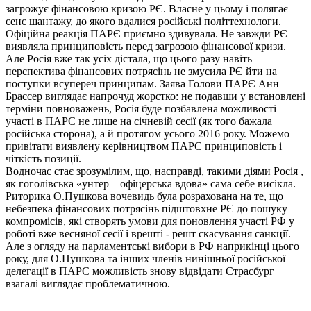
загрожує фінансовою кризою РЄ. Власне у цьому і полягає
сенс шантажу, до якого вдалися російські політтехнологи.
Офіційна реакція ПАРЄ приємно здивувала. Не завжди РЄ
виявляла принциповість перед загрозою фінансової кризи.
Але Росія вже так усіх дістала, що цього разу навіть
перспектива фінансових потрясінь не змусила РЄ йти на
поступки всупереч принципам. Заява Голови ПАРЄ Анн
Брассер виглядає напрочуд жорстко: не подавши у встановлені
терміни повноважень, Росія буде позбавлена можливості
участі в ПАРЄ не лише на січневій сесії (як того бажала
російська сторона), а й протягом усього 2016 року. Можемо
привітати виявлену керівництвом ПАРЄ принциповість і
чіткість позиції.
Водночас стає зрозумілим, що, насправді, такими діями Росія ,
як гоголівська «унтер – офіцерська вдова» сама себе висікла.
Риторика О.Пушкова вочевидь була розрахована на те, що
небезпека фінансових потрясінь підштовхне РЄ до пошуку
компромісів, які створять умови для поновлення участі РФ у
роботі вже весняної сесії і врешті - решт скасування санкції.
Але з огляду на парламентські вибори в РФ наприкінці цього
року, для О.Пушкова та інших членів нинішньої російської
делегації в ПАРЄ можливість знову відвідати Страсбург
взагалі виглядає проблематичною.