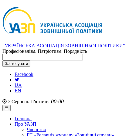
"УКРАЇНСЬКА АСОЦІАЦІЯ ЗОВНІШНЬОЇ ПОЛІТИКИ"
Професіоналізм. Патріотизм. Порядність
Facebook
UA
EN
00:00
7
Серпень
П'ятниця
Головна
Про УАЗП
Членство
ГС «Редакція журналу «Зовнішні справи»