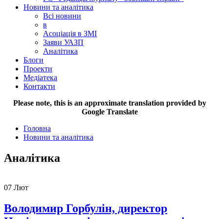
Новини та аналітика
Всі новини
в
Асоціація в ЗМІ
Заяви УАЗП
Аналітика
Блоги
Проекти
Медіатека
Контакти
Please note, this is an approximate translation provided by
Google Translate
Головна
Новини та аналітика
Аналітика
07
Лют
Володимир Горбулін, директор