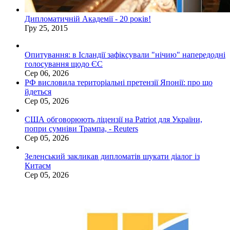
Дипломатичній Академії - 20 років!
Гру 25, 2015
Опитування: в Ісландії зафіксували "нічию" напередодні
голосування щодо ЄС
Сер 06, 2026
РФ висловила територіальні претензії Японії: про що
йдеться
Сер 05, 2026
США обговорюють ліцензії на Patriot для України,
попри сумніви Трампа, - Reuters
Сер 05, 2026
Зеленський закликав дипломатів шукати діалог із
Китаєм
Сер 05, 2026