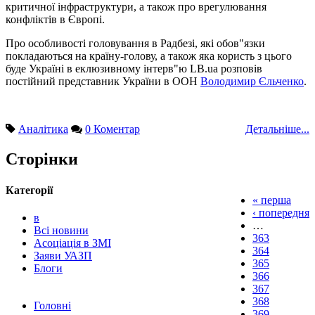
критичної інфраструктури, а також про врегулювання
конфліктів в Європі.
Про особливості головування в Радбезі, які обов"язки
покладаються на країну-голову, а також яка користь з цього
буде Україні в еклюзивному інтерв"ю LB.ua розповів
постійний представник України в ООН
Володимир Єльченко
.
Аналітика
0 Коментар
Детальніше...
Сторінки
Категорії
« перша
‹ попередня
в
…
Всі новини
363
Асоціація в ЗМІ
364
Заяви УАЗП
365
Блоги
366
367
368
Головні
369