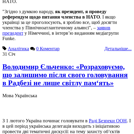
НАТО.
"Згідно з думкою народу,
як президент, я проведу
референдум щодо питання членства в НАТО
. І якщо
українці за це проголосують, я зроблю все, щоб досягти
членства у Північноатлантичному альянсі", –
заявив
президент
у Німеччині, в інтерв’ю виданням медіагрупи
Funke.
Аналітика
0 Коментар
Детальніше...
31
Січ
Володимир Єльченко: «Розраховуємо,
що залишимо після свого головування
в Радбезі не лише світлу пам‘ять»
Мова
Українська
З 1 лютого Україна починає головувати в
Раді Безпеки ООН
. І
в цей період українська делегація виходить з ініціативою
провести дві тематичні дискусії: на тему захисту об‘єктів