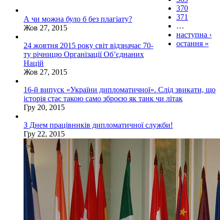
370
371
А чи можна було б без плагіату?
…
Жов 27, 2015
наступна ›
остання »
24 жовтня 2015 року світ відзначає 70-
ту річницю Організації Об’єднаних
Націй
Жов 27, 2015
16-й випуск «України дипломатичної». Слід звикати, що
історія стає такою само зброєю як танк чи літак
Гру 20, 2015
З Днем працівників дипломатичної служби!
Гру 22, 2015