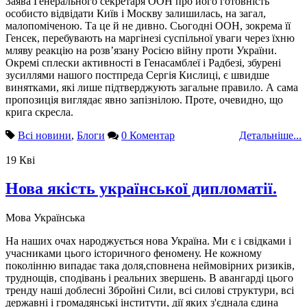
Заява Генерального секретаря ООН про його готовність
особисто відвідати Київ і Москву залишилась, на загал,
малопоміченою. Та це й не дивно. Сьогодні ООН, зокрема її
Генсек, перебувають на маргінезі суспільної уваги через їхню
мляву реакцію на розв’язану Росією війну проти України.
Окремі сплески активності в Генасамблеї і Радбезі, збурені
зусиллями нашого постпреда Сергія Кислиці, є швидше
винятками, які лише підтверджують загальне правило. А сама
пропозиція виглядає явно запізнілою. Проте, очевидно, що
крига скресла.
Всі новини
,
Блоги
0 Коментар
Детальніше...
19
Кві
Нова якість української дипломатії.
Мова
Українська
На наших очах народжується нова Україна. Ми є і свідками і
учасниками цього історичного феномену. Не кожному
поколінню випадає така доля,сповнена неймовірних ризиків,
труднощів, сподівань і реальних звершень. В авангарді цього
тренду наші доблесні Збройні Сили, всі силові структури, всі
державні і громадянські інститути, дії яких з'єднала єдина