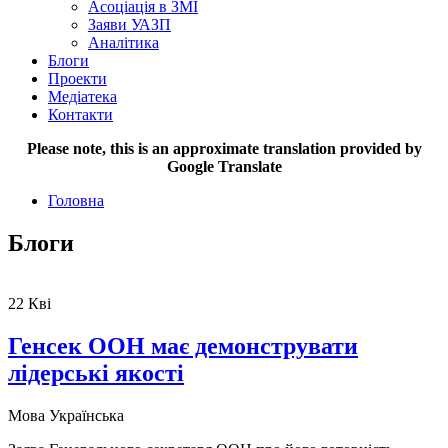
Асоціація в ЗМІ
Заяви УАЗП
Аналітика
Блоги
Проекти
Медіатека
Контакти
Please note, this is an approximate translation provided by
Google Translate
Головна
Блоги
22
Кві
Генсек ООН має демонструвати
лідерські якості
Мова
Українська