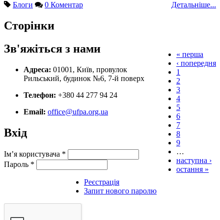
Блоги
0 Коментар
Детальніше...
Сторінки
Зв'яжіться з нами
« перша
‹ попередня
Адреса:
01001, Київ, провулок
1
Рильський, будинок №6, 7-й поверх
2
3
Телефон:
+380 44 277 94 24
4
5
Email:
office@ufpa.org.ua
6
7
Вхід
8
9
…
Ім’я користувача
*
наступна ›
Пароль
*
остання »
Реєстрація
Запит нового паролю