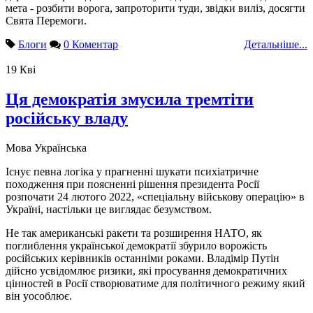
мета - розбити ворога, запроторити туди, звідки виліз, досягти
Свята Перемоги.
Блоги
0 Коментар
Детальніше...
19
Кві
Ця демократія змусила тремтіти
російську владу
Мова
Українська
Існує певна логіка у прагненні шукати психіатричне
походження при поясненні рішення президента Росії
розпочати 24 лютого 2022, «спеціальну військову операцію» в
Україні, настільки це виглядає безумством.
Не так американські ракети та розширення НАТО, як
поглиблення української демократії збурило ворожість
російських керівників останніми роками. Владімір Путін
дійсно усвідомлює ризики, які просування демократичних
цінностей в Росії створюватиме для політичного режиму який
він уособлює.